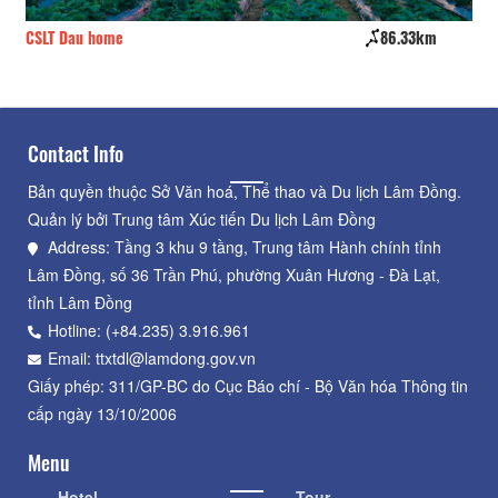
CSLT Dau home
86.33km
Bi
Contact Info
Bản quyền thuộc Sở Văn hoá, Thể thao và Du lịch Lâm Đồng.
Quản lý bởi Trung tâm Xúc tiến Du lịch Lâm Đồng
Address: Tầng 3 khu 9 tầng, Trung tâm Hành chính tỉnh
Lâm Đồng, số 36 Trần Phú, phường Xuân Hương - Đà Lạt,
tỉnh Lâm Đồng
Hotline: (+84.235) 3.916.961
Email: ttxtdl@lamdong.gov.vn
Giấy phép: 311/GP-BC do Cục Báo chí - Bộ Văn hóa Thông tin
cấp ngày 13/10/2006
Menu
Hotel
Tour