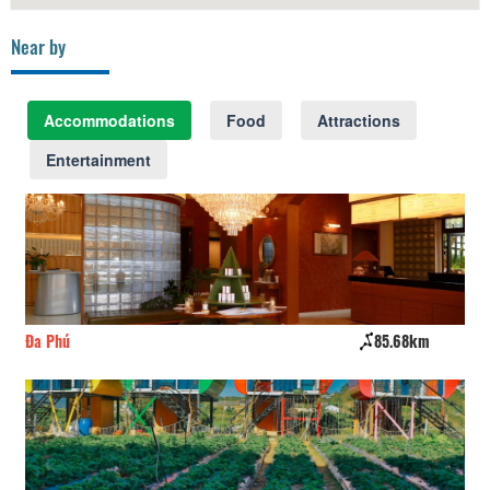
Near by
Accommodations
Food
Attractions
Entertainment
Đa Phú
85.68km
Ho