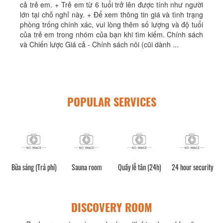
cả trẻ em. + Trẻ em từ 6 tuổi trở lên được tính như người
lớn tại chỗ nghỉ này. + Để xem thông tin giá và tình trạng
phòng trống chính xác, vui lòng thêm số lượng và độ tuổi
của trẻ em trong nhóm của bạn khi tìm kiếm. Chính sách
và Chiến lược Giá cả - Chính sách nôi (cũi dành ...
POPULAR SERVICES
e /
Bữa sáng (Trả phí)
Sauna room
Quầy lễ tân (24h)
24 hour security
DISCOVERY ROOM