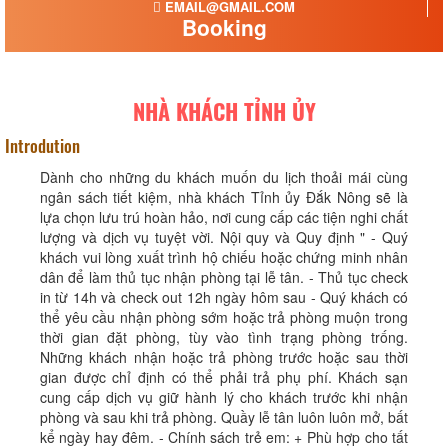
EMAIL@GMAIL.COM
Booking
NHÀ KHÁCH TỈNH ỦY
Introdution
Dành cho những du khách muốn du lịch thoải mái cùng
ngân sách tiết kiệm, nhà khách Tỉnh ủy Đắk Nông sẽ là
lựa chọn lưu trú hoàn hảo, nơi cung cấp các tiện nghi chất
lượng và dịch vụ tuyệt vời. Nội quy và Quy định " - Quý
khách vui lòng xuất trình hộ chiếu hoặc chứng minh nhân
dân để làm thủ tục nhận phòng tại lễ tân. - Thủ tục check
in từ 14h và check out 12h ngày hôm sau - Quý khách có
thể yêu cầu nhận phòng sớm hoặc trả phòng muộn trong
thời gian đặt phòng, tùy vào tình trạng phòng trống.
Những khách nhận hoặc trả phòng trước hoặc sau thời
gian được chỉ định có thể phải trả phụ phí. Khách sạn
cung cấp dịch vụ giữ hành lý cho khách trước khi nhận
phòng và sau khi trả phòng. Quầy lễ tân luôn luôn mở, bất
kể ngày hay đêm. - Chính sách trẻ em: + Phù hợp cho tất