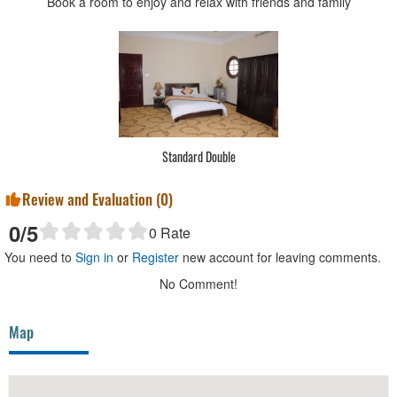
Book a room to enjoy and relax with friends and family
Standard Double
Review and Evaluation (
0
)
0
/5
0
Rate
You need to
Sign in
or
Register
new account for leaving comments.
No Comment!
Map