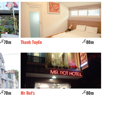
70m
Thanh Tuyền
80m
An Vy Inn
70m
Mr Rot's
80m
Châu Ngân An