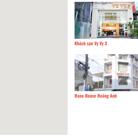
h Sạn Mỹ Hằng
60m
Khách sạn Vy Vy 3
 sạn Đà Lạt Ecogreen
70m
Hana House Hoàng Anh