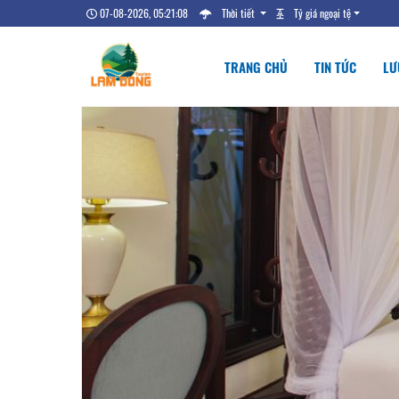
07-08-2026, 05:21:09
Thời tiết
Tỷ giá ngoại tệ
TRANG CHỦ
TIN TỨC
LƯ