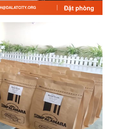
Đặt phòng
H@DALATCITY.ORG