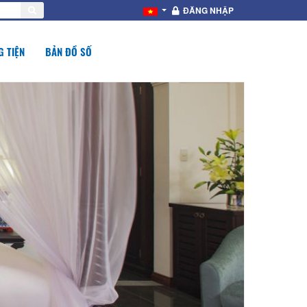
ĐĂNG NHẬP
 TIỆN
BẢN ĐỒ SỐ