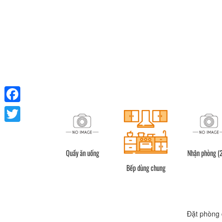
Facebook
Twitter
ữa sáng (Trả phí)
Quầy ăn uống
Nhận phòng (
Bếp dùng chung
Đặt phòng 