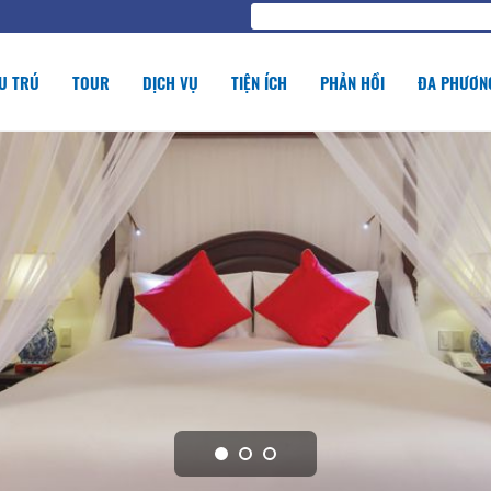
U TRÚ
TOUR
DỊCH VỤ
TIỆN ÍCH
PHẢN HỒI
ĐA PHƯƠNG