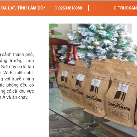
 ĐÀ LẠT, TỈNH LÂM ĐỒNG
02633818088
TRUCXAN
g cảnh thành phố,
uảng trường Lâm
Nơi đây có lễ tân
 Wi-Fi miễn phí.
g với truyền hình
Các phòng đều có
òng có cả khu vực
 Á và ăn chay.