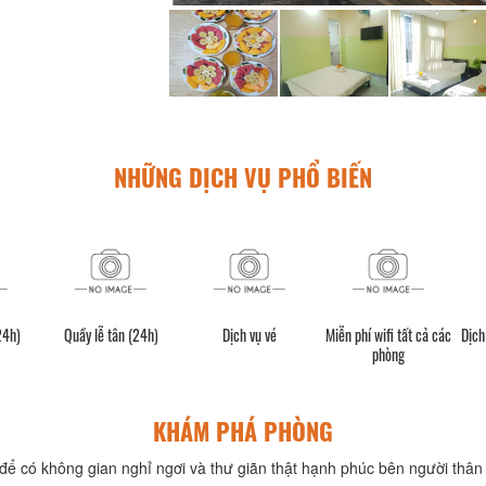
NHỮNG DỊCH VỤ PHỔ BIẾN
24h)
Quầy lễ tân (24h)
Dịch vụ vé
Miễn phí wifi tất cả các
Dịch
phòng
KHÁM PHÁ PHÒNG
để có không gian nghỉ ngơi và thư giãn thật hạnh phúc bên người thân 