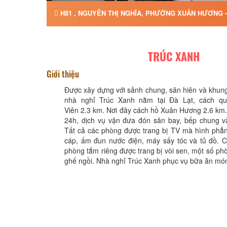
H81 , NGUYỄN THỊ NGHĨA, PHƯỜNG XUÂN HƯƠNG -
TRÚC XANH
Giới thiệu
Được xây dựng với sảnh chung, sân hiên và khun
nhà nghỉ Trúc Xanh nằm tại Đà Lạt, cách q
Viên 2.3 km. Nơi đây cách hồ Xuân Hương 2.6 km. 
24h, dịch vụ vận đưa đón sân bay, bếp chung và
Tất cả các phòng được trang bị TV mà hình phẳn
cáp, ấm đun nước điện, máy sấy tóc và tủ đồ. 
phòng tắm riêng được trang bị vòi sen, một số ph
ghế ngồi. Nhà nghỉ Trúc Xanh phục vụ bữa ăn món