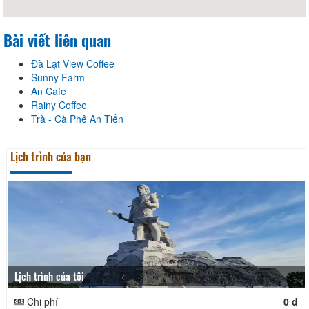
Bài viết liên quan
Đà Lạt View Coffee
Sunny Farm
An Cafe
Rainy Coffee
Trà - Cà Phê An Tiến
Lịch trình của bạn
Lịch trình của tôi
Chi phí
0 đ