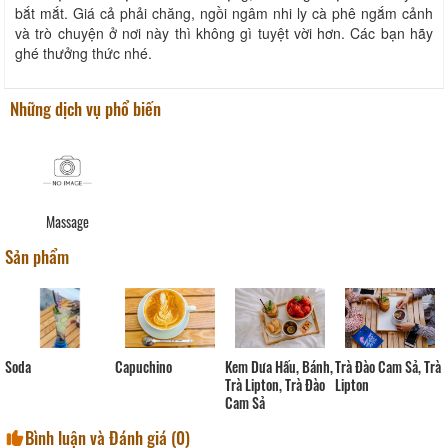
bắt mắt. Giá cả phải chăng, ngồi ngâm nhi ly cà phê ngắm cảnh
và trò chuyện ở nơi này thì không gì tuyệt vời hơn. Các bạn hãy
ghé thưởng thức nhé.
Những dịch vụ phổ biến
Massage
Sản phẩm
Kem Dưa Hấu, Bánh,
Trà Đào Cam Sả, Trà
Soda
Capuchino
Trà Lipton, Trà Đào
Lipton
Cam Sả
Bình luận và Đánh giá (
0
)