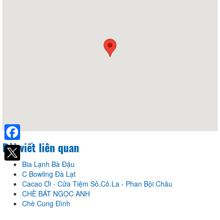
Bài viết liên quan
Facebook
Bia Lạnh Bà Đậu
C Bowling Đà Lạt
Cacao Ơi - Cửa Tiệm Sô.Cô.La - Phan Bội Châu
CHÈ BÁT NGỌC ANH
Chè Cung Đình