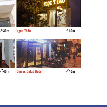
30m
Ngọc Thảo
40m
Sơn Trang
40m
Chivas Dalat Hotel
40m
Hà Lê