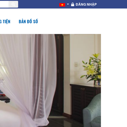
ĐĂNG NHẬP
 TIỆN
BẢN ĐỒ SỐ