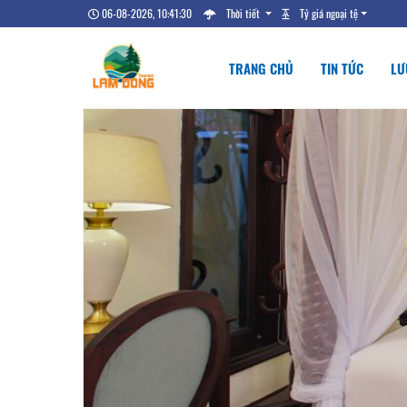
06-08-2026, 10:41:31
Thời tiết
Tỷ giá ngoại tệ
TRANG CHỦ
TIN TỨC
LƯ