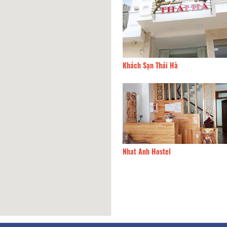
t Kaki hotel
30m
Khách Sạn Thái Hà
Việt Hotel
30m
Nhat Anh Hostel