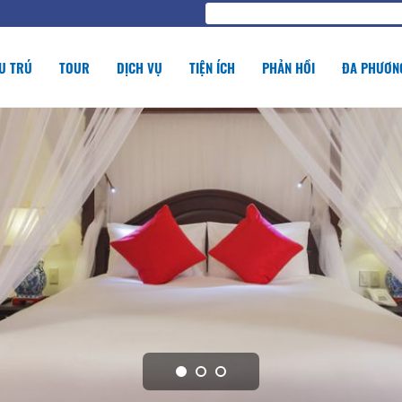
U TRÚ
TOUR
DỊCH VỤ
TIỆN ÍCH
PHẢN HỒI
ĐA PHƯƠNG