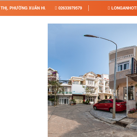
 THỊ, PHƯỜNG XUÂN HƯƠNG - ĐÀ LẠT, TỈNH LÂM ĐỒNG
02633979579
LONGANHOT