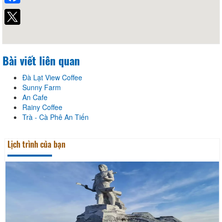
Facebook
Bài viết liên quan
Đà Lạt View Coffee
Sunny Farm
An Cafe
Rainy Coffee
Trà - Cà Phê An Tiến
Lịch trình của bạn