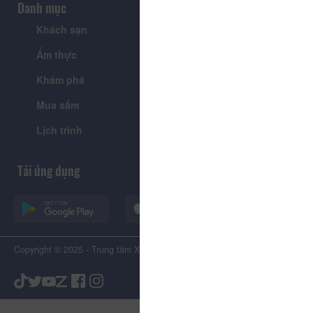
Danh mục
Khách sạn
Tour
Ẩm thực
Lễ hội & Sự kiện
Khám phá
Tin tức
Mua sắm
Giới thiệu
Lịch trình
Tiện ích
Tải ứng dụng
Copyright © 2025 - Trung tâm Xúc tiến Du lịch Tỉnh Lâm Đồng