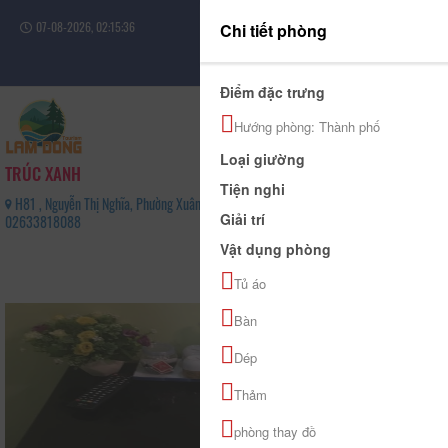
07-08-2026, 02:15:36
Chi tiết phòng
Đăng nhập
Điểm đặc trưng
Hướng phòng: Thành phố
Loại giường
TRÚC XANH
Tiện nghi
H81 , Nguyễn Thị Nghĩa, Phường Xuân Hương - Đà Lạt, Tỉnh Lâm Đồng -
Giải trí
02633818088
0
Vật dụng phòng
(0 Đánh giá)
Tủ áo
Bàn
Dép
Thảm
phòng thay đồ