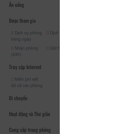
Ăn uống
Được tham gia
Dịch vụ phòng
Dịch vụ vé
Quầy lễ tân
hàng ngày
(24h)
Nhận phòng
Giữ hành lý
(24h)
Truy cập Internet
Miễn phí wifi
tất cả các phòng
Di chuyển
Hoạt động và Thư giãn
Cung cấp trong phòng