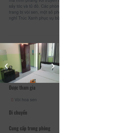
mà hình phẳng với truyền hình cáp, ấm đun nước điện, máy
sấy tóc và tủ đồ. Các phòng đều có phòng tắm riêng được
trang bị vòi sen, một số phòng có cả khu vực ghế ngồi. Nhà
nghỉ Trúc Xanh phục vụ bữa ăn món Á và ăn chay.
Dịch vụ - Tiện ích
Truy cập Internet
Hoạt động và Thư giãn
Được tham gia
Vòi hoa sen
Di chuyển
Cung cấp trong phòng