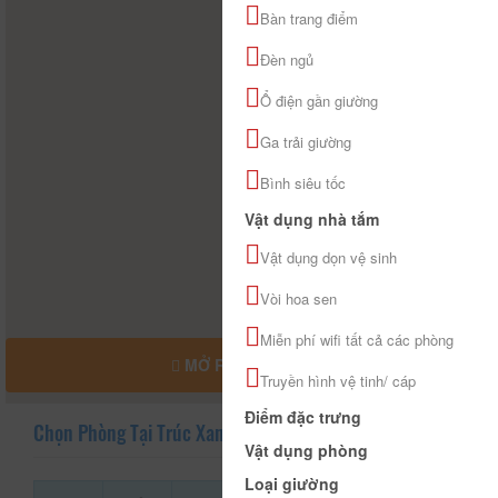
Bàn trang điểm
Đèn ngủ
Ổ điện gần giường
Ga trải giường
Bình siêu tốc
Vật dụng nhà tắm
Vật dụng dọn vệ sinh
Vòi hoa sen
Miễn phí wifi tất cả các phòng
MỞ RỘNG BẢN ĐỒ
Truyền hình vệ tinh/ cáp
Điểm đặc trưng
Chọn Phòng Tại Trúc Xanh
Vật dụng phòng
Loại giường