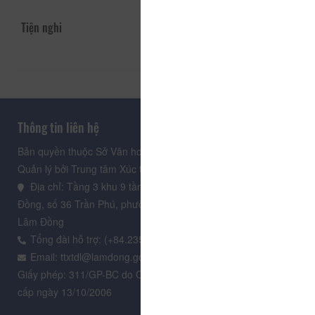
Tiện nghi
Thông tin liên hệ
Bản quyền thuộc Sở Văn hoá, Thể thao và Du lịch Lâm Đồng.
Quản lý bởi Trung tâm Xúc tiến Du lịch Lâm Đồng
Địa chỉ: Tầng 3 khu 9 tầng, Trung tâm Hành chính tỉnh Lâm
Đồng, số 36 Trần Phú, phường Xuân Hương - Đà Lạt, tỉnh
Lâm Đồng
Tổng đài hỗ trợ: (+84.235) 3.916.961
Email: ttxtdl@lamdong.gov.vn
Giấy phép: 311/GP-BC do Cục Báo chí - Bộ Văn hóa Thông tin
cấp ngày 13/10/2006