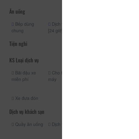
Ăn uống
Bếp dùng
Dịch vụ phòng
chung
[24 giờ]
Tiện nghi
KS Loại dịch vụ
Bãi đậu xe
Cho thuê xe
Dịch vụ taxi
miễn phí
máy
Đưa đón sân
bay
Xe đưa đón
Dịch vụ khách sạn
Quầy ăn uống
Dịch vụ giặt ủi
Bữa sáng (Trả
phí)