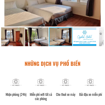
NHỮNG DỊCH VỤ PHỔ BIẾN
Nhận phòng (24h)
Miễn phí wifi tất cả
Cho thuê xe máy
Bãi đậu xe miễn phí
các phòng