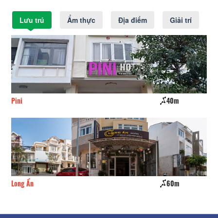
Lưu trú
Ẩm thực
Địa điểm
Giải trí
Pini
40m
Ki
Long Ẩn
60m
An