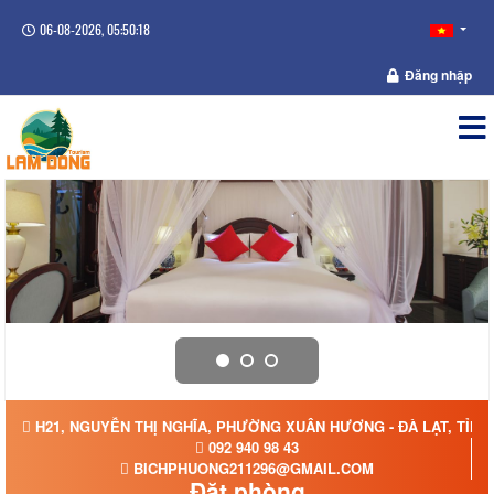
06-08-2026, 05:50:18
Đăng nhập
H21, NGUYỄN THỊ NGHĨA, PHƯỜNG XUÂN HƯƠNG - ĐÀ LẠT, TỈN
092 940 98 43
BICHPHUONG211296@GMAIL.COM
Đặt phòng