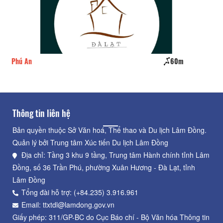
Phú An
60m
Xu
Thông tin liên hệ
Bản quyền thuộc Sở Văn hoá, Thể thao và Du lịch Lâm Đồng.
Quản lý bởi Trung tâm Xúc tiến Du lịch Lâm Đồng
Địa chỉ: Tầng 3 khu 9 tầng, Trung tâm Hành chính tỉnh Lâm
Đồng, số 36 Trần Phú, phường Xuân Hương - Đà Lạt, tỉnh
Lâm Đồng
Tổng đài hỗ trợ: (+84.235) 3.916.961
Email: ttxtdl@lamdong.gov.vn
Giấy phép: 311/GP-BC do Cục Báo chí - Bộ Văn hóa Thông tin