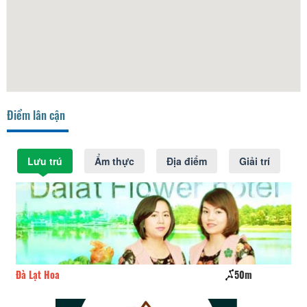
Điểm lân cận
Lưu trú
Ẩm thực
Địa điểm
Giải trí
Đà Lạt Hoa
50m
Tr