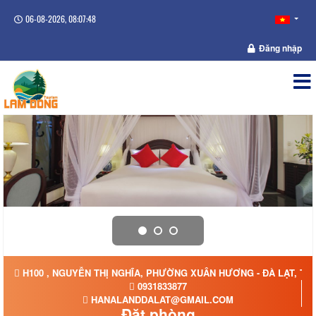
06-08-2026, 08:07:48
Đăng nhập
H100 , NGUYỄN THỊ NGHĨA, PHƯỜNG XUÂN HƯƠNG - ĐÀ LẠT, TỈ
0931833877
HANALANDDALAT@GMAIL.COM
Đặt phòng