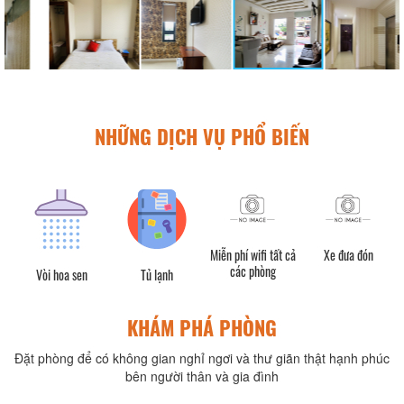
NHỮNG DỊCH VỤ PHỔ BIẾN
Miễn phí wifi tất cả
Xe đưa đón
các phòng
Vòi hoa sen
Tủ lạnh
KHÁM PHÁ PHÒNG
Đặt phòng để có không gian nghỉ ngơi và thư giãn thật hạnh phúc
bên người thân và gia đình