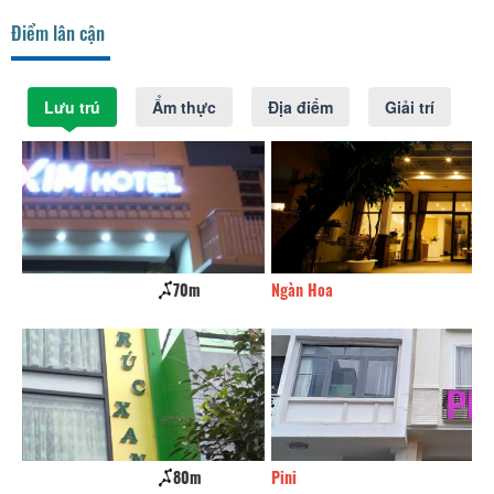
Điểm lân cận
Lưu trú
Ẩm thực
Địa điểm
Giải trí
Ngàn Hoa
80m
P
Pini
80m
A