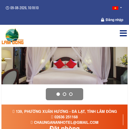
09-08-2026, 10:18:10
Đăng nhập
139, PHƯỜNG XUÂN HƯƠNG - ĐÀ LẠT, TỈNH LÂM ĐỒNG
02636 251168
CHAUNGANANHOTEL@GMAIL.COM
Đặt phòng