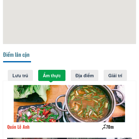
Điểm lân cận
Lưu trú
Ẩm thực
Địa điểm
Giải trí
Quán Lê Anh
70m
Qu