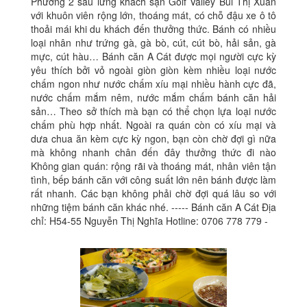
Phường 2 sau lưng khách sạn Golf Valley Bùi Thị Xuân
với khuôn viên rộng lớn, thoáng mát, có chỗ đậu xe ô tô
thoải mái khi du khách đến thưởng thức. Bánh có nhiều
loại nhân như trứng gà, gà bò, cút, cút bò, hải sản, gà
mực, cút hàu… Bánh căn A Cát được mọi người cực kỳ
yêu thích bởi vỏ ngoài giòn giòn kèm nhiều loại nước
chấm ngon như nước chấm xíu mại nhiều hành cực đã,
nước chấm mắm nêm, nước mắm chấm bánh căn hải
sản… Theo sở thích mà bạn có thể chọn lựa loại nước
chấm phù hợp nhất. Ngoài ra quán còn có xíu mại và
dưa chua ăn kèm cực kỳ ngon, bạn còn chờ đợi gì nữa
mà không nhanh chân đến đây thưởng thức đi nào
Không gian quán: rộng rãi và thoáng mát, nhân viên tận
tình, bếp bánh căn với công suất lớn nên bánh được làm
rất nhanh. Các bạn không phải chờ đợi quá lâu so với
những tiệm bánh căn khác nhé. ----- Bánh căn A Cát Địa
chỉ: H54-55 Nguyễn Thị Nghĩa Hotline: 0706 778 779 -