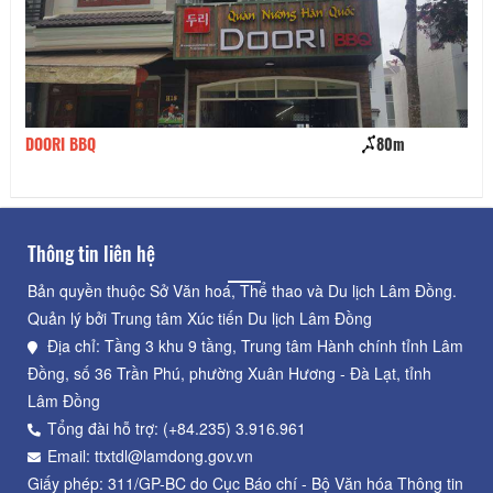
DOORI BBQ
80m
Bá
Thông tin liên hệ
Bản quyền thuộc Sở Văn hoá, Thể thao và Du lịch Lâm Đồng.
Quản lý bởi Trung tâm Xúc tiến Du lịch Lâm Đồng
Địa chỉ: Tầng 3 khu 9 tầng, Trung tâm Hành chính tỉnh Lâm
Đồng, số 36 Trần Phú, phường Xuân Hương - Đà Lạt, tỉnh
Lâm Đồng
Tổng đài hỗ trợ: (+84.235) 3.916.961
Email: ttxtdl@lamdong.gov.vn
Giấy phép: 311/GP-BC do Cục Báo chí - Bộ Văn hóa Thông tin