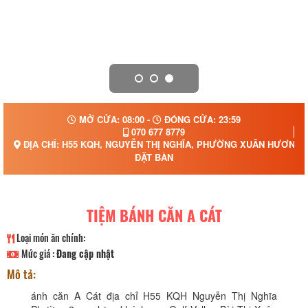
MỞ CỬA: 08:00 -
ĐÓNG CỬA: 23:59
070 677 8779
ĐỊA CHỈ: H55 KQH, NGUYỄN THỊ NGHĨA, PHƯỜNG XUÂN HƯƠNG -
ĐẶT BÀN
TIỆM BÁNH CĂN A CÁT
Loại món ăn chính:
Mức giá :
Đang cập nhật
Mô tả:
ánh căn A Cát địa chỉ H55 KQH Nguyễn Thị Nghĩa