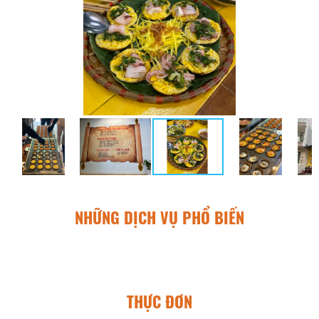
NHỮNG DỊCH VỤ PHỔ BIẾN
THỰC ĐƠN