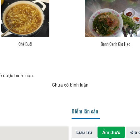
Chè Bưởi
Bánh Canh Giò Heo
ể được bình luận.
Chưa có bình luận
Điểm lân cận
Lưu trú
Ẩm thực
Địa 