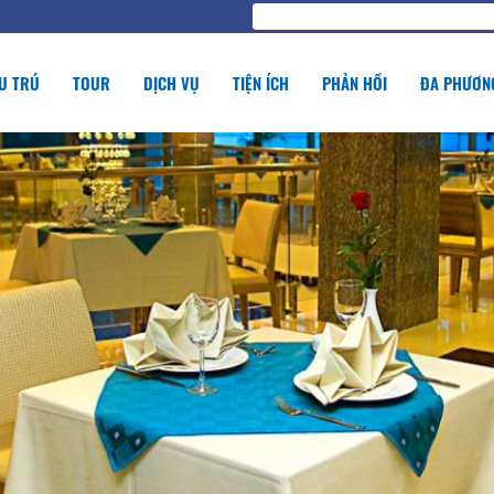
U TRÚ
TOUR
DỊCH VỤ
TIỆN ÍCH
PHẢN HỒI
ĐA PHƯƠNG