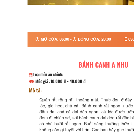
MỞ CỬA: 06:00 -
ĐÓNG CỬA: 20:00
036
BÁNH CANH A NHƯ
Loại món ăn chính:
Mức giá :
10.000 đ - 40.000 đ
Mô tả:
Quán rất rộng rãi, thoáng mát. Thực đơn ở đây
lóc, giò heo, chả cá. Bánh canh rất ngon, nước
đậm đà, chả cá dai dẻo ngon, cá lóc được ướp
đem đi chiên sơ, sợi bánh canh dai dẻo rất đặc bi
có chè bưởi rất ngon. Buổi sáng thưởng thức 1
không còn gì tuyệt vời hơn. Các bạn hãy ghé thư