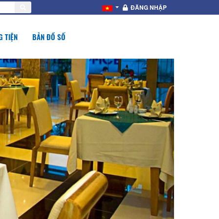
ĐĂNG NHẬP
 TIỆN
BẢN ĐỒ SỐ