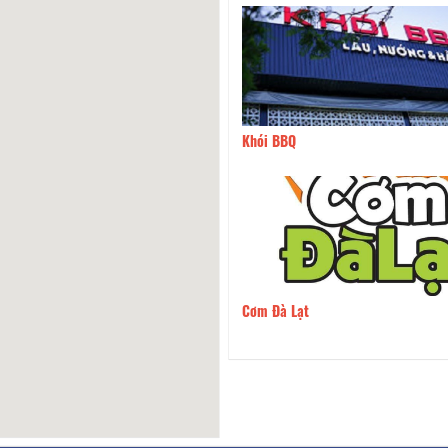
m
Khói BBQ
70m
Hương Lâm Tửu Quán
m
Cơm Đà Lạt
80m
Tôm Hùm - Đà Lạt