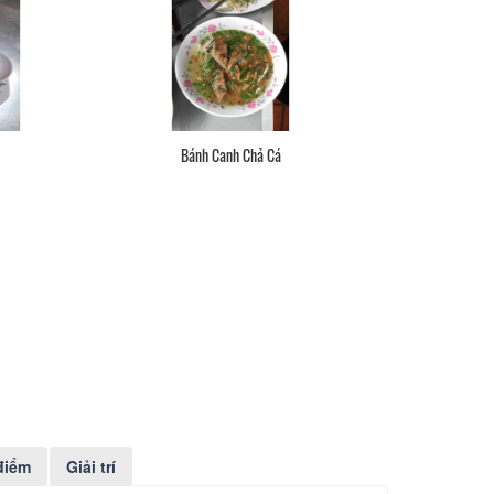
Bánh Canh Chả Cá
điểm
Giải trí