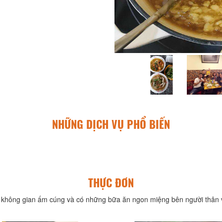
NHỮNG DỊCH VỤ PHỔ BIẾN
THỰC ĐƠN
không gian ấm cúng và có những bữa ăn ngon miệng bên người thân v