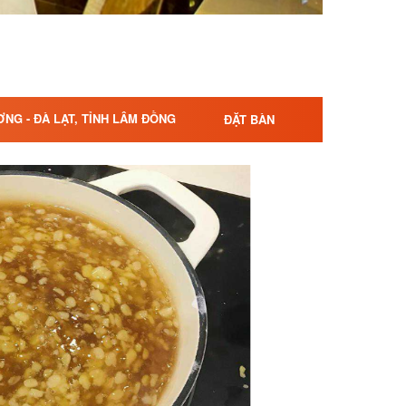
ƠNG - ĐÀ LẠT, TỈNH LÂM ĐỒNG
ĐẶT BÀN