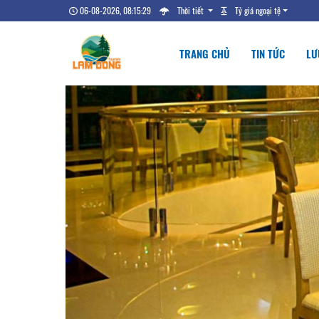
06-08-2026, 08:15:30
Thời tiết
Tỷ giá ngoại tệ
TRANG CHỦ
TIN TỨC
LƯ