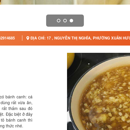
2914685
ĐỊA CHỈ: 17 , NGUYỄN THỊ NGHĨA, PHƯỜNG XUÂN HƯ
 có bánh canh: cá
 dùng rất vừa ăn,
 rất thấm sau đó
ệt. Đặc biệt ở đây
 tô bánh canh thì
ởng thức nhé.