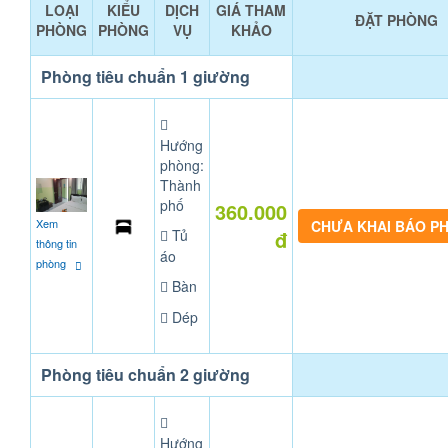
LOẠI
KIỂU
DỊCH
GIÁ THAM
ĐẶT PHÒNG
PHÒNG
PHÒNG
VỤ
KHẢO
Phòng tiêu chuẩn 1 giường
Hướng
phòng:
Thành
phố
360.000
Xem
CHƯA KHAI BÁO P
Tủ
đ
thông tin
áo
phòng
Bàn
Dép
Phòng tiêu chuẩn 2 giường
Hướng