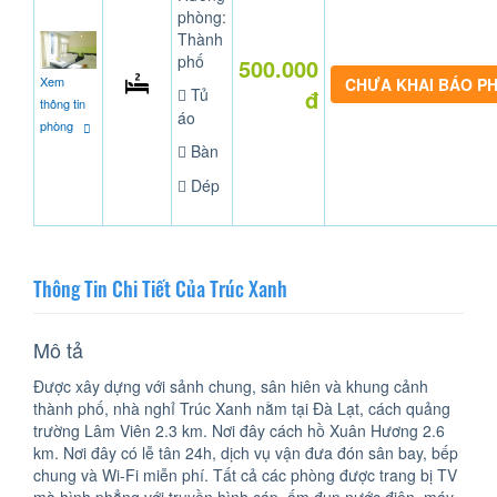
phòng:
Thành
phố
500.000
Xem
CHƯA KHAI BÁO P
Tủ
đ
thông tin
áo
phòng
Bàn
Dép
Thông Tin Chi Tiết Của Trúc Xanh
Mô tả
Được xây dựng với sảnh chung, sân hiên và khung cảnh
thành phố, nhà nghỉ Trúc Xanh nằm tại Đà Lạt, cách quảng
trường Lâm Viên 2.3 km. Nơi đây cách hồ Xuân Hương 2.6
km. Nơi đây có lễ tân 24h, dịch vụ vận đưa đón sân bay, bếp
chung và Wi-Fi miễn phí. Tất cả các phòng được trang bị TV