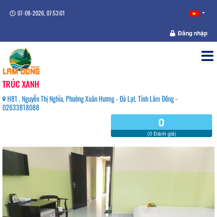
07-08-2026, 07:53:01
Đăng nhập
TRÚC XANH
H81 , Nguyễn Thị Nghĩa, Phường Xuân Hương - Đà Lạt, Tỉnh Lâm Đồng -
02633818088
0
(0 Đánh giá)