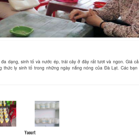
Gia Phú Hotel
CSLT BKV
Khoảng cách: 140 m
Khoảng cách:
CSLT Đà Lạt Phố
CSLT Bolero
 dạng, sinh tố và nước ép, trái cây ở đây rất tươi và ngon. Giá cả 
ng thức ly sinh tố trong những ngày nắng nóng của Đà Lạt. Các bạn
Khoảng cách: 150 m
Khoảng cách:
Ana's home
Lam Phương hou
Khoảng cách: 150 m
Khoảng cách:
Camellia Villa
198 (Lavy)
Khoảng cách: 150 m
Khoảng cách:
Yaourt