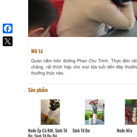
Facebook
Mô tả
Quán nằm trên đường Phan Chu Trinh, Thực đơn rất đa
chăng, rất thích hợp cho mọi lứa tuổi đến đây thưở
thưởng thức nào.
Sản phẩm
Nước Mía
Sinh Tố Bơ
Nước Ép Cà Rốt, Sinh Tố
Bơ, Sinh Tố Đu Đủ