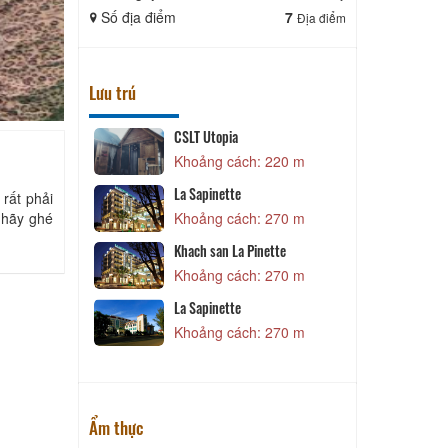
Số địa điểm
7
Số địa điể
Địa điểm
Lưu trú
CSLT Utopia
C
 150 m
Khoảng cách: 220 m
La Sapinette
rất phải
 hãy ghé
 150 m
Khoảng cách: 270 m
Khach san La Pinette
Đ
se
Khoảng cách: 270 m
 160 m
La Sapinette
K
Khoảng cách: 270 m
 200 m
Ẩm thực