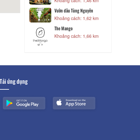
g lồ
Khoảng cách: 1,46 km
1,26 km
N
Vườn dâu Tùng Nguyên
g lồ
Khoảng cách: 1,62 km
1,26 km
J
The Mango
ng
Khoảng cách: 1,66 km
1,36 km
Tải ứng dụng