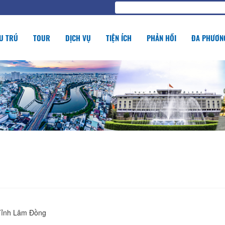
U TRÚ
TOUR
DỊCH VỤ
TIỆN ÍCH
PHẢN HỒI
ĐA PHƯƠNG
 Tỉnh Lâm Đồng