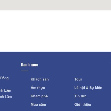
Vườn bí ngô khổn
Khoảng cách: 920 m
Khoảng cách: 
Dinh I
Vườn bí ngô khổn
Khoảng cách: 940 m
Khoảng cách: 
Dinh I
Bảo Tàng Lâm Đồ
Khoảng cách: 940 m
Khoảng cách: 
Danh mục
 Đồng.
Khách sạn
Tour
Ẩm thực
Lễ hội & Sự kiện
ỉnh Lâm
Khám phá
Tin tức
ỉnh Lâm
Mua sắm
Giới thiệu