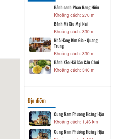
Lũng Cá
Bánh canh Phan Rang Hiếu
 150 m
Khoảng cách: 270 m
ới 198
Bánh Mì Xíu Mại Nai
 210 m
Khoảng cách: 330 m
Nhà Hàng Kim Gia - Quang
Trung
 210 m
Khoảng cách: 330 m
 2
Bánh Xèo Hải Sản Cầu Chui
 210 m
Khoảng cách: 340 m
Địa điểm
à Lạt
Cung Nam Phương Hoàng Hậu
1,15 km
Khoảng cách: 1,46 km
N
Cung Nam Phương Hoàng Hậu