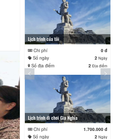
Lịch trình của tôi
Lịch trình củ
Chi phí
0 đ
Chi phí
Số ngày
2
Số ngày
Ngày
Số địa điểm
2
Số địa điể
Địa điểm
Lịch trình đi chơi Gia Nghĩa
Quê Hương
Chi phí
1.700.000 đ
Chi phí
Số ngày
2
Số ngày
Ngày