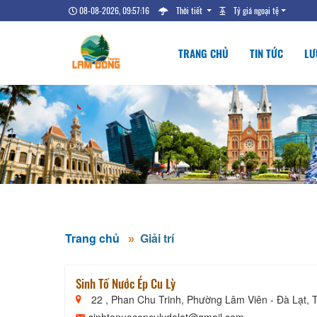
08-08-2026, 09:57:17
Thời tiết
Tỷ giá ngoại tệ
TRANG CHỦ
TIN TỨC
LƯ
Trang chủ
Giải trí
Sinh Tố Nước Ép Cu Lỳ
22 , Phan Chu Trinh, Phường Lâm Viên - Đà Lạt,