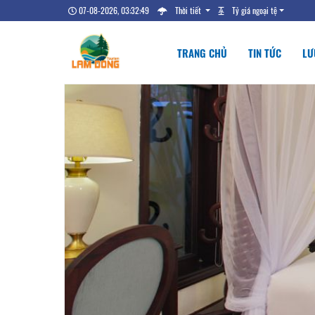
07-08-2026, 03:32:50
Thời tiết
Tỷ giá ngoại tệ
TRANG CHỦ
TIN TỨC
LƯ