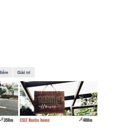
điểm
Giải trí
350m
CSLT Rustic home
480m
Amia hotel