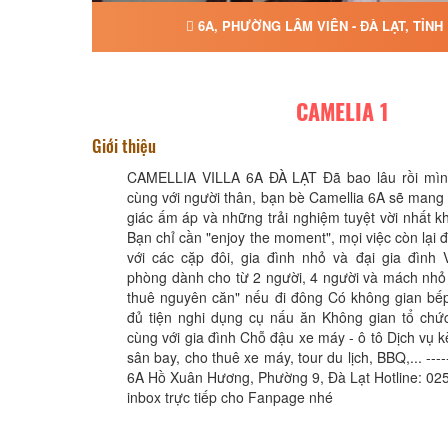
6A, PHƯỜNG LÂM VIÊN - ĐÀ LẠT, TỈN
CAMELIA 1
Giới thiệu
CAMELLIA VILLA 6A ĐÀ LẠT Đã bao lâu rồi mình
cùng với người thân, bạn bè Camellia 6A sẽ man
giác ấm áp và những trải nghiệm tuyệt vời nhất kh
Bạn chỉ cần "enjoy the moment", mọi việc còn lại đ
với các cặp đôi, gia đình nhỏ và đại gia đình 
phòng dành cho từ 2 người, 4 người và mách nhỏ
thuê nguyên căn" nếu đi đông Có không gian bếp
đủ tiện nghi dụng cụ nấu ăn Không gian tổ chức
cùng với gia đình Chỗ đậu xe máy - ô tô Dịch vụ 
sân bay, cho thuê xe máy, tour du lịch, BBQ,... ------
6A Hồ Xuân Hương, Phường 9, Đà Lạt Hotline: 02
inbox trực tiếp cho Fanpage nhé