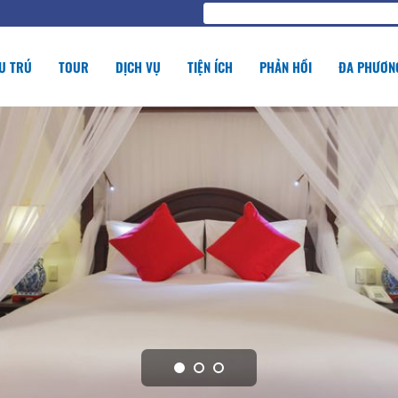
U TRÚ
TOUR
DỊCH VỤ
TIỆN ÍCH
PHẢN HỒI
ĐA PHƯƠNG