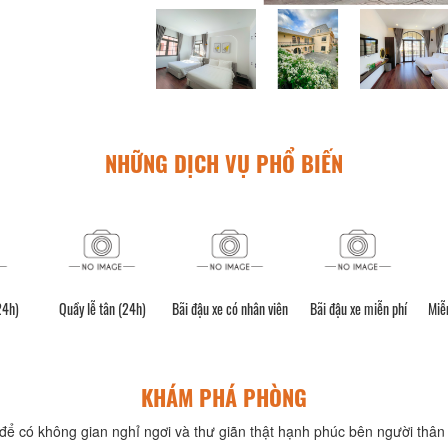
NHỮNG DỊCH VỤ PHỔ BIẾN
24h)
Quầy lễ tân (24h)
Bãi đậu xe có nhân viên
Bãi đậu xe miễn phí
Miễn
KHÁM PHÁ PHÒNG
để có không gian nghỉ ngơi và thư giãn thật hạnh phúc bên người thân 