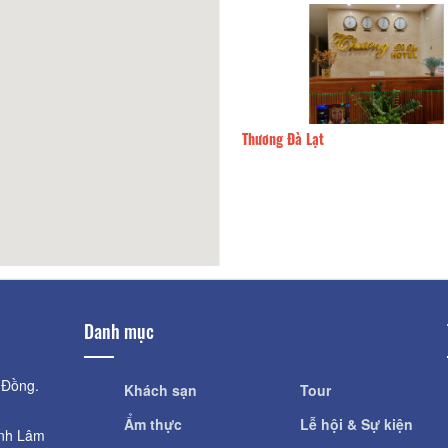
Quyên
300m
Thương Đà Lạt
Danh mục
 Đồng.
Khách sạn
Tour
Ẩm thực
Lễ hội & Sự kiện
ỉnh Lâm