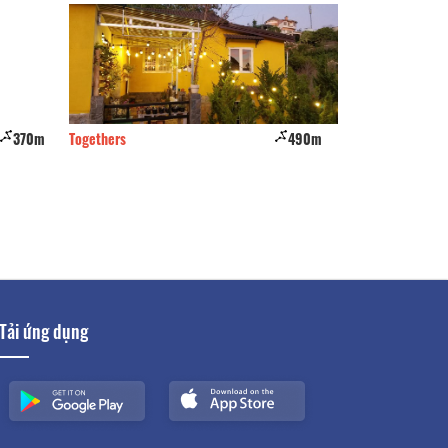
370m
Togethers
490m
CSLT Khánh Bảo
Tải ứng dụng