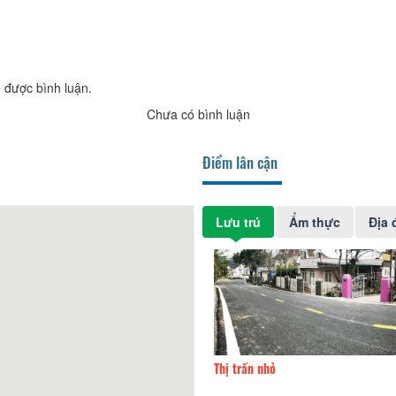
 được bình luận.
Chưa có bình luận
Điểm lân cận
Lưu trú
Ẩm thực
Địa 
ia
250m
Thị trấn nhỏ