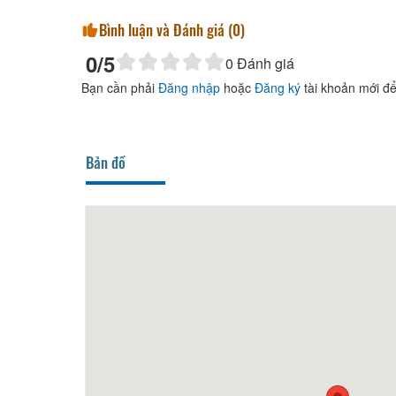
Bình luận và Đánh giá (
0
)
0
/5
0
Đánh giá
Bạn cần phải
Đăng nhập
hoặc
Đăng ký
tài khoản mới để
Bản đồ
180m
Khách sạn Hương Anh
210m
Kim G