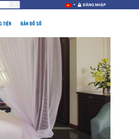
ĐĂNG NHẬP
 TIỆN
BẢN ĐỒ SỐ