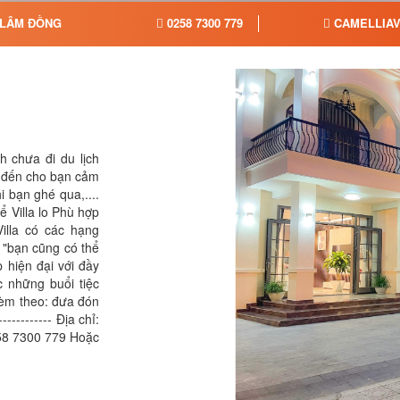
H LÂM ĐỒNG
0258 7300 779
CAMELLIAV
 chưa đi du lịch
g đến cho bạn cảm
i bạn ghé qua,....
ể Villa lo Phù hợp
Villa có các hạng
 "bạn cũng có thể
 hiện đại với đầy
 những buổi tiệc
kèm theo: đưa đón
---------- Địa chỉ:
58 7300 779 Hoặc