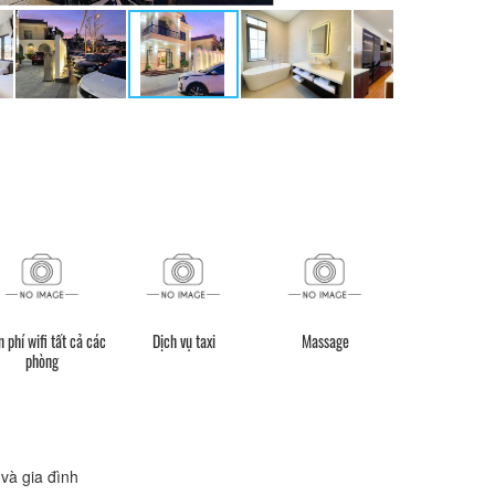
 phí wifi tất cả các
Dịch vụ taxi
Massage
phòng
và gia đình