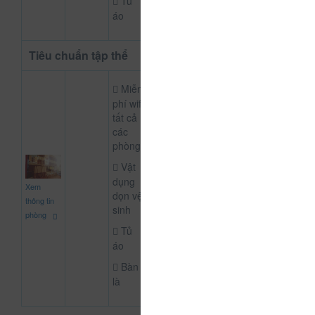
Tủ
áo
Tiêu chuẩn tập thể
Miễn
phí wifi
tất cả
các
phòng
Vật
80.000
dụng
Xem
CHƯA KHAI BÁO P
đ
dọn vệ
thông tin
sinh
phòng
Tủ
áo
Bàn
là