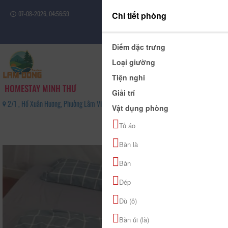
07-08-2026, 04:57:00
Chi tiết phòng
Đăng nhập
Điểm đặc trưng
Loại giường
Tiện nghi
HOMESTAY MINH THƯ
Giải trí
2/1 , Hồ Xuân Hương, Phường Lâm Viên - Đà Lạt, Tỉnh Lâm Đồng - 0918006613
Vật dụng phòng
0
Tủ áo
(0 Đánh giá)
Bàn là
Bàn
Dép
Dù (ô)
Bàn ủi (là)