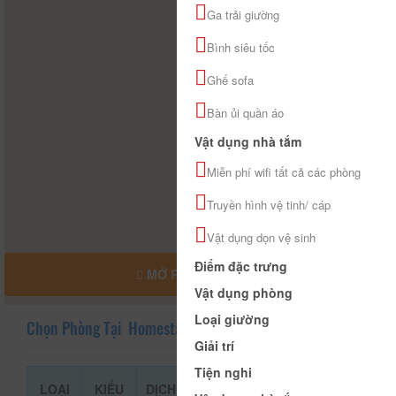
Ga trải giường
Bình siêu tốc
Ghế sofa
Bàn ủi quần áo
Vật dụng nhà tắm
Miễn phí wifi tất cả các phòng
Truyền hình vệ tinh/ cáp
Vật dụng dọn vệ sinh
Điểm đặc trưng
MỞ RỘNG BẢN ĐỒ
Vật dụng phòng
Loại giường
Chọn Phòng Tại Homestay Minh Thư
Giải trí
Tiện nghi
LOẠI
KIỂU
DỊCH
GIÁ THAM