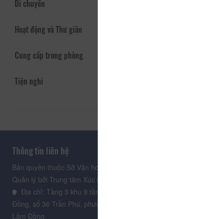
Di chuyển
Hoạt động và Thư giãn
Cung cấp trong phòng
Tiện nghi
Thông tin liên hệ
Bản quyền thuộc Sở Văn hoá, Thể thao và Du lịch Lâm Đồng.
Quản lý bởi Trung tâm Xúc tiến Du lịch Lâm Đồng
Địa chỉ: Tầng 3 khu 9 tầng, Trung tâm Hành chính tỉnh Lâm
Đồng, số 36 Trần Phú, phường Xuân Hương - Đà Lạt, tỉnh
Lâm Đồng