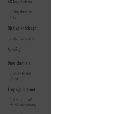
KS Loại dịch vụ
Cho thuê xe
máy
Dịch vụ khách sạn
Dịch vụ giặt ủi
Ăn uống
Được tham gia
Quầy lễ tân
(24h)
Truy cập Internet
Miễn phí wifi
tất cả các phòng