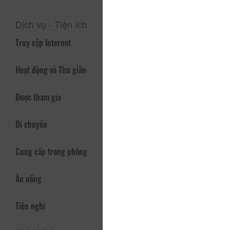
Dịch vụ - Tiện ích
Truy cập Internet
Hoạt động và Thư giãn
Được tham gia
Di chuyển
Cung cấp trong phòng
Ăn uống
Tiện nghi