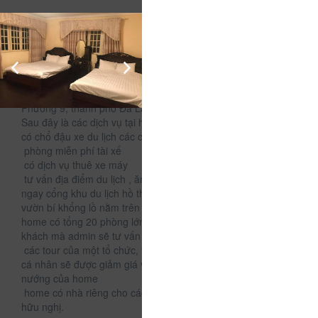
Thông Tin Chi Tiết Của Homestay Minh Thư
Mô tả
Homestay Minh Thư tọa lạc tại 2/1 Hồ Xuân Hương,
Phường 9, thành phố Đà Lạt.
Sau đây là các dịch vụ tại home:
có chổ đậu xe du lịch các chỗ
phòng miễn phí tài xế
có dịch vụ thuê xe máy
tư vấn địa điểm du lịch , ăn uống
ngay cổng khu du lịch hồ than thở 500m đồi thông 2 mộ và
vườn bí khổng lồ nằm trên trục đường nhiều địa điểm du lịch.
home có tổng 20 phòng lớn nhỏ tuỳ địa hình và sở thích của
khách mà admin sẽ tư vấn nhiệt tình
các tour của một tổ chức, tập thể, trường học, công ty hay
cá nhân sẽ được giảm giá và tận dụng khuông viên nấu
nướng của home
home có nhà riêng cho các bạn thuê tháng hoặc lâu dài giá
hữu nghị.