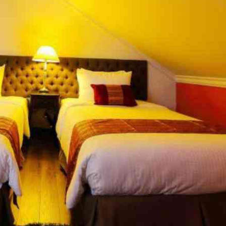
y dựng vào năm 2015, Calla Lily Villa Hotel là điểm du lịch bổ sung ch
. Khách sạn nằm cách trung tâm thành phố 4-5km và dễ dàng tiếp cận các
ách sạn dễ dàng tiếp cận những điểm tham quan du lịch nổi tiếng của t
 Internet
ng và Thư giãn
am gia