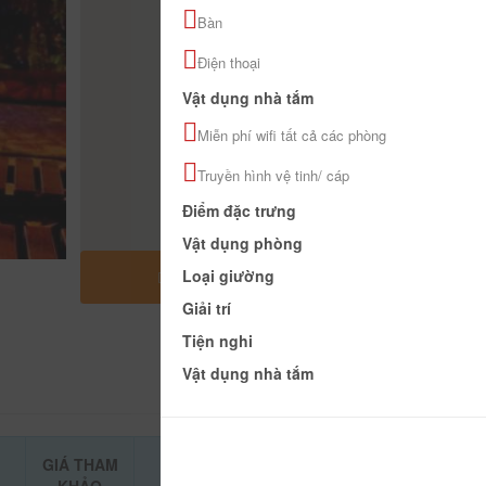
Bàn
Điện thoại
Vật dụng nhà tắm
Miễn phí wifi tất cả các phòng
Truyền hình vệ tinh/ cáp
Điểm đặc trưng
Vật dụng phòng
Loại giường
MỞ RỘNG BẢN ĐỒ
Giải trí
Tiện nghi
Vật dụng nhà tắm
GIÁ THAM
ĐẶT PHÒNG