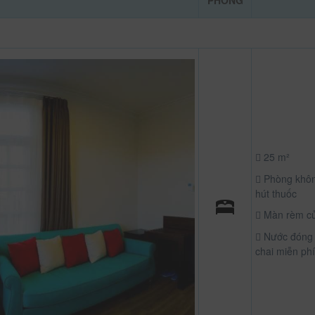
PHÒNG
25 m²
Phòng khô
hút thuốc
Màn rèm c
Nước đóng
chai miễn phí