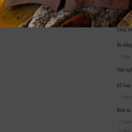
Di chuy
Cung cấ
Ăn uống
Cửa h
Tiện ng
KS Loại 
Cho 
Dịch vụ
Quán
Dịch 