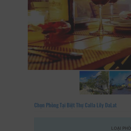
Chọn Phòng Tại Biệt Thự Calla Lily DaLat
LOẠI PH