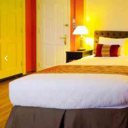
Xem thông tin phòng
Thông Tin Chi Tiết Của Biệt Thự Calla Lily DaLat
Mô tả
Được xâ
du lịch
lợi, kh
Dịch vụ - Tiện ích
Truy cập
Hoạt độ
Được th