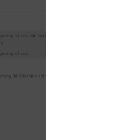
iường sẵn có. Xin lưu ý, nếu bạn cần nôi em bé
hí.
giường sẵn có.
hòng để biết thêm chi tiết.