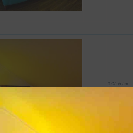
Cách âm
Tủ lạnh
Áo choàng
tắm
Máy sấy tó