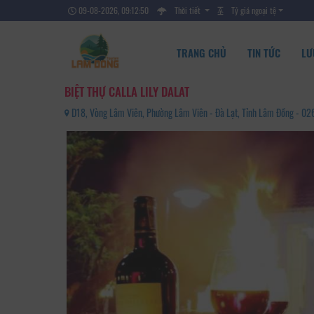
09-08-2026, 09:12:52
Thời tiết
Tỷ giá ngoại tệ
TRANG CHỦ
TIN TỨC
LƯ
BIỆT THỰ CALLA LILY DALAT
D18, Vòng Lâm Viên, Phường Lâm Viên - Đà Lạt, Tỉnh Lâm Đồng - 