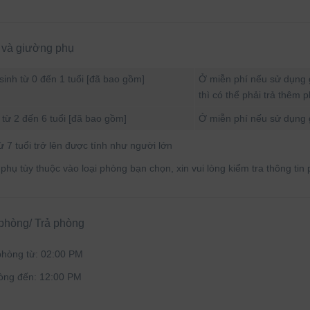
 và giường phụ
sinh từ 0 đến 1 tuổi [đã bao gồm]
Ở miễn phí nếu sử dụng g
thì có thể phải trả thêm p
từ 2 đến 6 tuổi [đã bao gồm]
Ở miễn phí nếu sử dụng 
ừ 7 tuổi trở lên được tính như người lớn
hụ tùy thuộc vào loại phòng bạn chọn, xin vui lòng kiểm tra thông tin p
phòng/ Trả phòng
phòng từ:
02:00 PM
òng đến:
12:00 PM