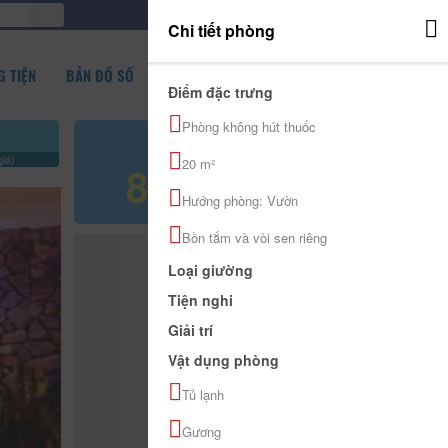
ĐĂNG NHẬP
Chi tiết phòng
 TIỆN
BẢN ĐỒ SỐ
Điểm đặc trưng
Phòng không hút thuốc
Giá tham khảo
iá)
20 m²
800.000 đ
Hướng phòng: Vườn
Bồn tắm và vòi sen riêng
Loại giường
Tiện nghi
Giải trí
Vật dụng phòng
Tủ lạnh
Gương