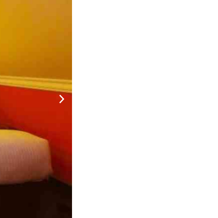
o Đà Lạt và là sự lựa chọn tuyệt vời dành cho khách
 địa điểm khác trong thành phố . Với vị trí thuận
hành phố.