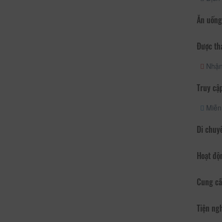
Ăn uống
Được th
Nhận/
Truy cập
Miễn 
Di chuy
Hoạt độ
Cung cấ
Tiện ng