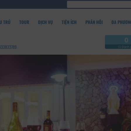
U TRÚ
TOUR
DỊCH VỤ
TIỆN ÍCH
PHẢN HỒI
ĐA PHƯƠNG
0
02633833789
(0 Đánh g