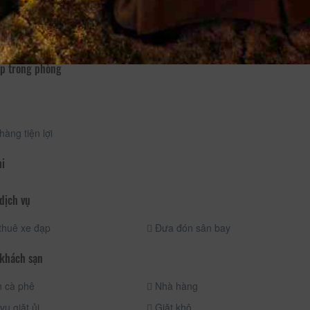
ển
p trong phòng
àng tiện lợi
hi
dịch vụ
thuê xe đạp
Đưa đón sân bay
 khách sạn
 cà phê
Nhà hàng
vụ giặt ủi
Giặt khô