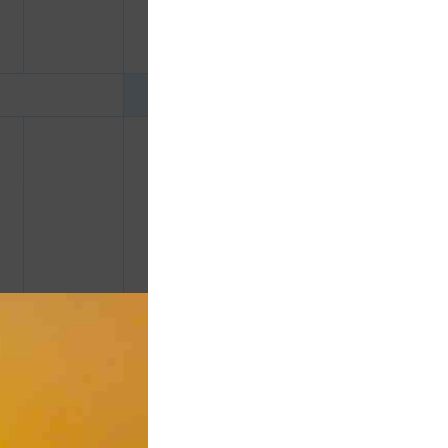
1.400.000
CHƯA KHAI BÁO PHÒNG
đ
c