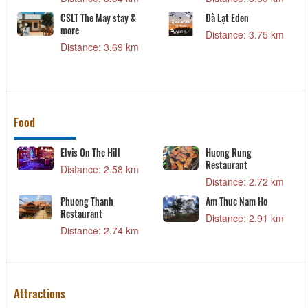
CSLT The May stay &
Đà Lạt Eden
more
Distance: 3.75 km
Distance: 3.69 km
Food
&
Elvis On The Hill
Huong Rung
Restaurant
Distance: 2.58 km
Distance: 2.72 km
Phuong Thanh
Am Thuc Nam Ho
Restaurant
Distance: 2.91 km
Distance: 2.74 km
Attractions