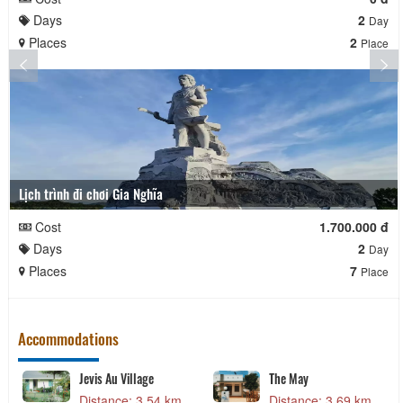
Days
2
Day
Places
2
Place
Lịch trình đi chơi Gia Nghĩa
Cost
1.700.000 đ
Days
2
Day
Places
7
Place
Accommodations
Jevis Au Village
The May
Distance: 3.54 km
Distance: 3.69 km