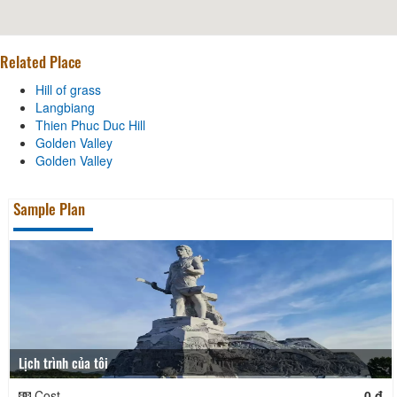
Related Place
Hill of grass
Langbiang
Thien Phuc Duc Hill
Golden Valley
Golden Valley
Sample Plan
Lịch trình của tôi
Cost
0 đ