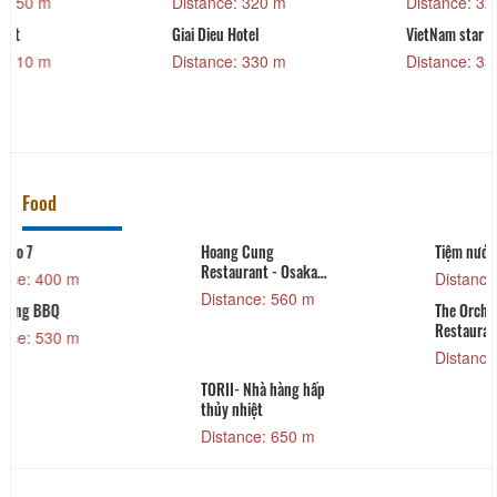
Distance: 320 m
Distance: 320 m
Giai Dieu Hotel
VietNam star
Distance: 330 m
Distance: 330 m
Food
Hoang Cung
Tiệm nướng Lửng Lơ
Restaurant - Osaka
Distance: 570 m
Village
Distance: 560 m
The Orchid Coffee and
Restaurant
Distance: 600 m
TORII- Nhà hàng hấp
thủy nhiệt
Distance: 650 m