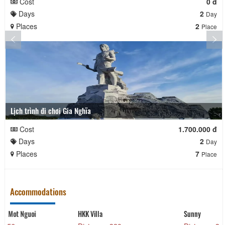
Cost
0 đ
Days
2
Day
Places
2
Place
Lịch trình đi chơi Gia Nghĩa
Cost
1.700.000 đ
Days
2
Day
Places
7
Place
Accommodations
i
HKK Villa
Sunny