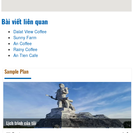
Bài viết liên quan
Dalat View Coffee
Sunny Farm
An Coffee
Rainy Coffee
An Tien Cafe
Sample Plan
Lịch trình của tôi