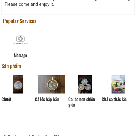
Please come and enjoy it.
Popular Services
Massage
Sản phẩm
Cá lóc non chiên
Cá lóc hấp bầu
Chả cá thác lác
Mực
giòn