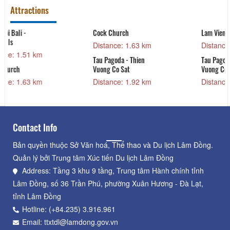
Attractions
Cock Church
Lam Vien Square
Distance: 1.63 km
Distance: 1.77 km
Tau Pagoda - Thien
Tau Pagoda - Thien
Vuong Co Sat
Vuong Co Sat
Distance: 1.92 km
Distance: 1.92 km
Contact Info
Bản quyền thuộc Sở Văn hoá, Thể thao và Du lịch Lâm Đồng.
Quản lý bởi Trung tâm Xúc tiến Du lịch Lâm Đồng
Address: Tầng 3 khu 9 tầng, Trung tâm Hành chính tỉnh
Lâm Đồng, số 36 Trần Phú, phường Xuân Hương - Đà Lạt,
tỉnh Lâm Đồng
Hotline: (+84.235) 3.916.961
Email: ttxtdl@lamdong.gov.vn