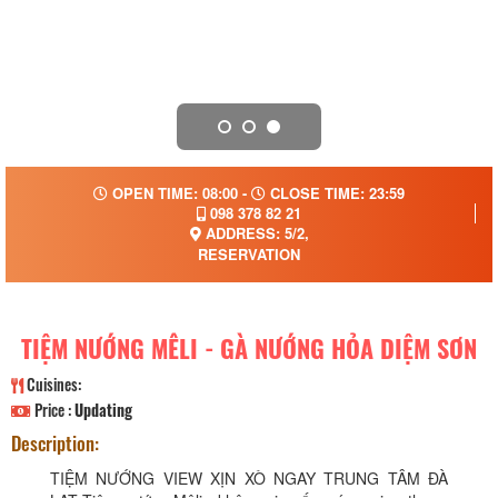
OPEN TIME: 08:00 -
CLOSE TIME: 23:59
098 378 82 21
ADDRESS: 5/2,
RESERVATION
TIỆM NƯỚNG MÊLI - GÀ NƯỚNG HỎA DIỆM SƠN
Cuisines:
Price :
Updating
Description:
TIỆM NƯỚNG VIEW XỊN XÒ NGAY TRUNG TÂM ĐÀ