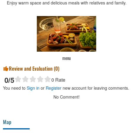
Enjoy warm space and delicious meals with relatives and family.
menu
men
Review and Evaluation (
0
)
0
/5
0
Rate
You need to
Sign in
or
Register
new account for leaving comments.
No Comment!
Map