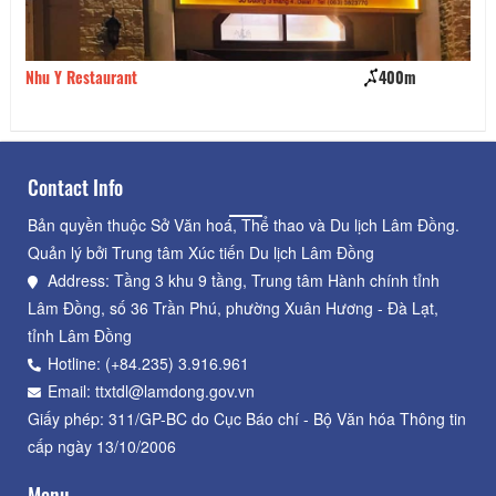
400m
Lẩu Nướng Trung Hoa - Chi Fan
430m
Contact Info
Bản quyền thuộc Sở Văn hoá, Thể thao và Du lịch Lâm Đồng.
Quản lý bởi Trung tâm Xúc tiến Du lịch Lâm Đồng
Address: Tầng 3 khu 9 tầng, Trung tâm Hành chính tỉnh
Lâm Đồng, số 36 Trần Phú, phường Xuân Hương - Đà Lạt,
tỉnh Lâm Đồng
Hotline: (+84.235) 3.916.961
Email: ttxtdl@lamdong.gov.vn
Giấy phép: 311/GP-BC do Cục Báo chí - Bộ Văn hóa Thông tin
cấp ngày 13/10/2006
Menu