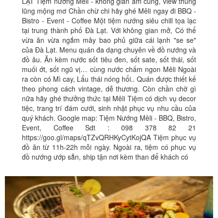
LẠT Tiệm nướng Mêli - không gian ấm cúng, view thung
lũng mộng mơ Chần chừ chi hãy ghé Mêli ngay đi BBQ -
Bistro - Event - Coffee Một tiệm nướng siêu chill tọa lạc
tại trung thành phố Đà Lạt. Với không gian mở, Có thể
vừa ăn vừa ngắm mây bao phủ giữa cái lạnh "se se"
của Đà Lạt. Menu quán đa dạng chuyên về đồ nướng và
đồ âu. Ăn kèm nước sốt tiêu đen, sốt sate, sốt thái, sốt
muối ớt, sốt ngũ vị… cùng nước chấm ngon Mêli Ngoài
ra còn có Mì cay, Lẩu thái nóng hổi.. Quán được thiết kế
theo phong cách vintage, dễ thương. Còn chần chờ gì
nữa hãy ghé thưởng thức tại Mêli Tiệm có dịch vụ decor
tiệc, trang trí đám cưới, sinh nhật phục vụ nhu cầu của
quý khách. Google map: Tiệm Nướng Mêli - BBQ, Bistro,
Event, Coffee Sdt : 098 378 82 21
https://goo.gl/maps/qTZvQRHKyCytKojQA Tiệm phục vụ
đồ ăn từ 11h-22h mỗi ngày. Ngoài ra, tiệm có phục vụ
đồ nướng ướp sẵn, ship tận nơi kèm than để khách có