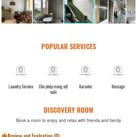
POPULAR SERVICES
e
Laundry Service
Cho phép mang vật
Karaoke
Massage
nuôi
DISCOVERY ROOM
Book a room to enjoy and relax with friends and family
Review and Evaluation (
0
)