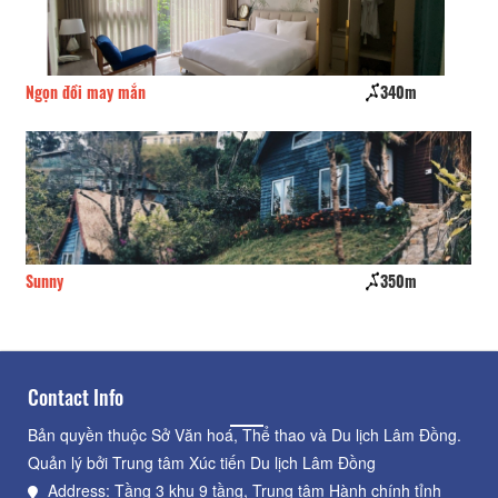
Ngọn đồi may mắn
340m
Qu
Sunny
350m
Da
Contact Info
Bản quyền thuộc Sở Văn hoá, Thể thao và Du lịch Lâm Đồng.
Quản lý bởi Trung tâm Xúc tiến Du lịch Lâm Đồng
Address: Tầng 3 khu 9 tầng, Trung tâm Hành chính tỉnh