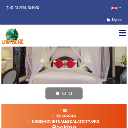
07-08-2026, 08:44:08
Sign in
5C,
0816454348
NGOISAOVIETNAM@DALATCITY.ORG
Booking