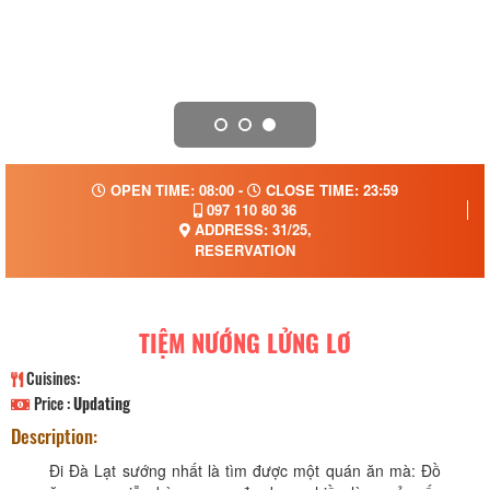
OPEN TIME: 08:00 -
CLOSE TIME: 23:59
097 110 80 36
ADDRESS: 31/25,
RESERVATION
TIỆM NƯỚNG LỬNG LƠ
Cuisines:
Price :
Updating
Description:
Đi Đà Lạt sướng nhất là tìm được một quán ăn mà: Đồ