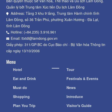
Bản quyền thuộc Sở Văn hoá, Thể thao và Du lịch Lâm Đồng.
Quản lý bởi Trung tâm Xúc tiến Du lịch Lâm Đồng
Address: Tầng 3 khu 9 tầng, Trung tâm Hành chính tỉnh
Lâm Đồng, số 36 Trần Phú, phường Xuân Hương - Đà Lạt,
tỉnh Lâm Đồng
Hotline: (+84.235) 3.916.961
Email: ttxtdl@lamdong.gov.vn
Giấy phép: 311/GP-BC do Cục Báo chí - Bộ Văn hóa Thông tin
cấp ngày 13/10/2006
Menu
Hotel
Tour
Eat and Drink
Festivals & Events
Must do
News
Shopping
Introduce
Plan You Trip
Visitor's Guide