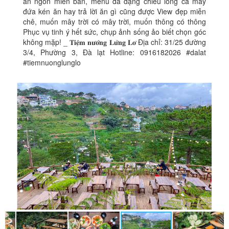
ăn ngon miễn bàn, menu đa dạng chiều lòng cả mấy
đứa kén ăn hay trả lời ăn gì cũng được View đẹp miễn
chê, muốn mây trời có mây trời, muốn thông có thông
Phục vụ tinh ý hết sức, chụp ảnh sống ảo biết chọn góc
không mặp! _ 𝐓𝐢𝐞̣̂𝐦 𝐧𝐮̛𝐨̛́𝐧𝐠 𝐋𝐮̛̉𝐧𝐠 𝐋𝐨̛ Địa chỉ: 31/25 đường
3/4, Phường 3, Đà lạt Hotline: 0916182026 #dalat
#tiemnuonglunglo