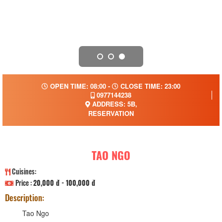
OPEN TIME: 08:00 -
CLOSE TIME: 23:00
0977144238
ADDRESS: 5B,
RESERVATION
TAO NGO
Cuisines:
Price :
20,000 đ - 100,000 đ
Description:
Tao Ngo