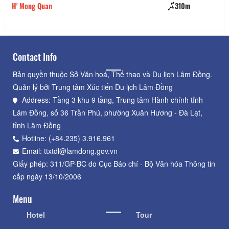
H' Mong Quan
310m
Ca
Contact Info
Bản quyền thuộc Sở Văn hoá, Thể thao và Du lịch Lâm Đồng.
Quản lý bởi Trung tâm Xúc tiến Du lịch Lâm Đồng
Address: Tầng 3 khu 9 tầng, Trung tâm Hành chính tỉnh
Lâm Đồng, số 36 Trần Phú, phường Xuân Hương - Đà Lạt,
tỉnh Lâm Đồng
Hotline: (+84.235) 3.916.961
Email: ttxtdl@lamdong.gov.vn
Giấy phép: 311/GP-BC do Cục Báo chí - Bộ Văn hóa Thông tin
cấp ngày 13/10/2006
Menu
Hotel
Tour