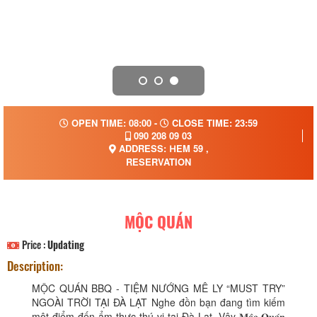
OPEN TIME: 08:00 -
CLOSE TIME: 23:59
090 208 09 03
ADDRESS: 𝖧EM 59 ,
RESERVATION
MỘC QUÁN
Price :
Updating
Description:
MỘC QUÁN BBQ - TIỆM NƯỚNG MÊ LY “MUST TRY”
NGOÀI TRỜI TẠI ĐÀ LẠT Nghe đồn bạn đang tìm kiếm
một điểm đến ẩm thực thú vị tại Đà Lạt. Vậy 𝐌𝐨̣̂𝐜 𝐐𝐮𝐚́𝐧