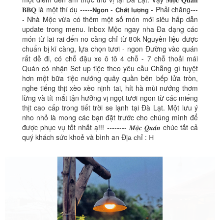
𝐁𝐁𝐐 là một thí dụ -----𝗡𝗴𝗼𝗻 - 𝗖𝗵𝗮̂́𝘁 𝗹𝘂̛𝗼̛̣𝗻𝗴 - Phải chăng---
- Nhà Mộc vừa có thêm một số món mới siêu hấp dẫn
update trong menu. Inbox Mộc ngay nha Đa dạng các
món từ lai rai đến no căng chỉ từ 80k Nguyên liệu được
chuẩn bị kĩ càng, lựa chọn tươi - ngon Đường vào quán
rất dễ đi, có chỗ đậu xe ô tô 4 chỗ - 7 chỗ thoải mái
Quán có nhận Set up tiệc theo yêu cầu Chẳng gì tuyệt
hơn một bữa tiệc nướng quây quần bên bếp lửa tròn,
nghe tiếng thịt xèo xèo nịnh tai, hít hà mùi nướng thơm
lừng và tít mắt tận hưởng vị ngọt tươi ngon từ các miếng
thịt cao cấp trong tiết trời se lạnh tại Đà Lạt. Một lưu ý
nho nhỏ là mong các bạn đặt trước cho chúng mình để
được phục vụ tốt nhất ạ!!! -------- 𝑴𝒐̣̂𝒄 𝑸𝒖𝒂́𝒏 chúc tất cả
quý khách sức khoẻ và bình an Địа сһỉ : 𝖧