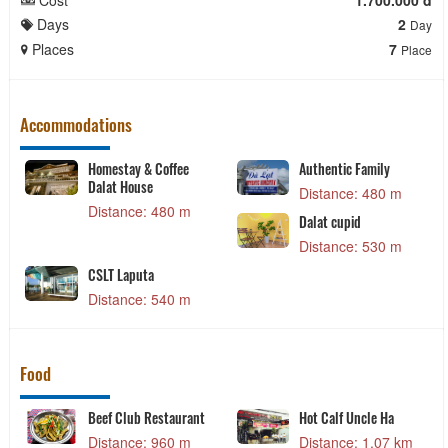
Cost
1.700.000 đ
Days
2
Day
Places
7
Place
Accommodations
Homestay & Coffee
Authentic Family
Dalat House
Distance: 480 m
Distance: 480 m
Dalat cupid
Distance: 530 m
CSLT Laputa
Distance: 540 m
Food
Beef Club Restaurant
Hot Calf Uncle Ha
Distance: 960 m
Distance: 1.07 km