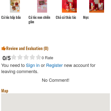
Cá lóc hấp bầu
Cá lóc non chiên
Chả cá thác lác
Mực
giòn
Review and Evaluation (
0
)
0
/5
0
Rate
You need to
Sign in
or
Register
new account for
leaving comments.
No Comment!
Map