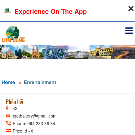
09-08-2026, 11:28:01
Experience On The App
Sign in
Home
Entertainment
Phản hồi
42,
ngotbakery@gmail.com
Phone: 094 283 36 34
Price: đ - đ