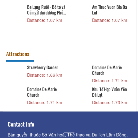
Ba Lạng Rưỡi - Bò tơ và
Am Thuc Vuon Bia Da
Cá ngừ đại dương Phú
Lat
Yên
Distance: 1.07 km
Distance: 1.07 km
Attractions
Strawberry Garden
Domaine De Marie
Church
Distance: 1.66 km
Distance: 1.71 km
Domaine De Marie
Khu Tổ Hợp Vườn Yên
Church
Đà Lạt
Distance: 1.71 km
Distance: 1.73 km
Contact Info
Bản quyền thuộc Sở Văn hoá, Thể thao và Du lịch Lâm Đồng.