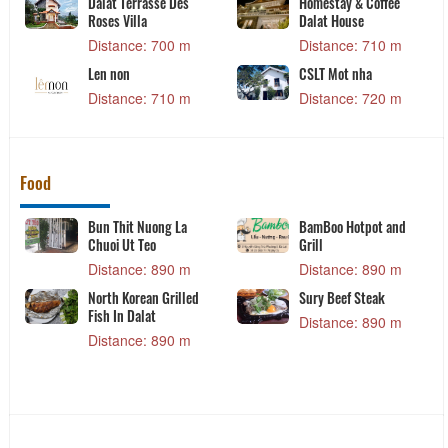
Dalat Terrasse Des
Homestay & Coffee
Roses Villa
Dalat House
Distance: 700 m
Distance: 710 m
Len non
CSLT Mot nha
Distance: 710 m
Distance: 720 m
Food
Bun Thit Nuong La
BamBoo Hotpot and
Chuoi Ut Teo
Grill
Distance: 890 m
Distance: 890 m
North Korean Grilled
Sury Beef Steak
Fish In Dalat
Distance: 890 m
Distance: 890 m