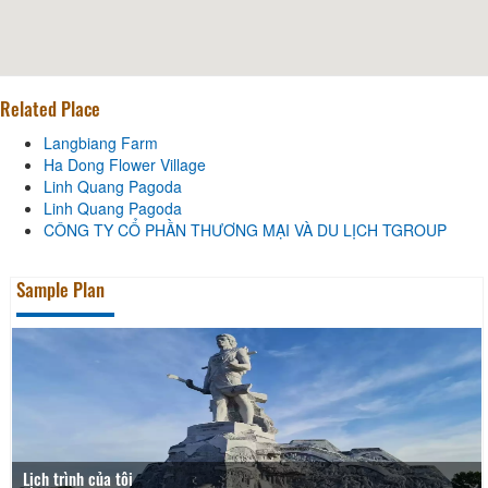
Related Place
Langbiang Farm
Ha Dong Flower Village
Linh Quang Pagoda
Linh Quang Pagoda
CÔNG TY CỔ PHẦN THƯƠNG MẠI VÀ DU LỊCH TGROUP
Sample Plan
Lịch trình của tôi