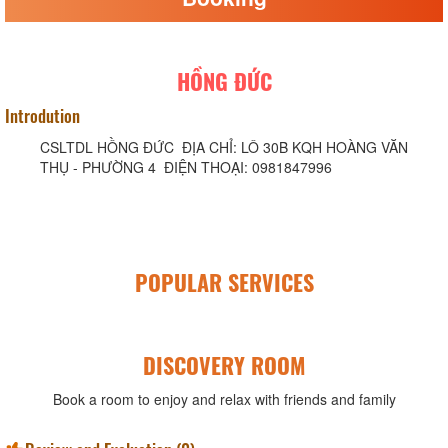
HỒNG ĐỨC
Introdution
CSLTDL HỒNG ĐỨC ĐỊA CHỈ: LÔ 30B KQH HOÀNG VĂN
THỤ - PHƯỜNG 4 ĐIỆN THOẠI: 0981847996
POPULAR SERVICES
DISCOVERY ROOM
Book a room to enjoy and relax with friends and family