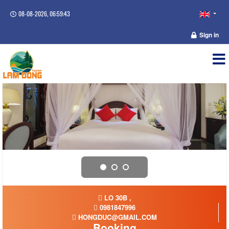
08-08-2026, 06:59:43
Sign in
LO 30B ,
0981847996
HONGDUC@GMAIL.COM
Booking