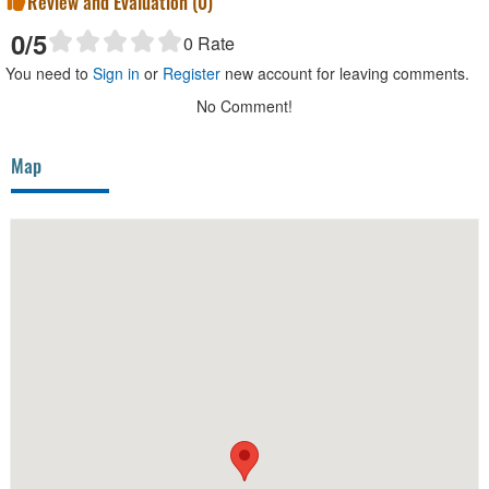
Review and Evaluation (
0
)
0
/5
0
Rate
You need to
Sign in
or
Register
new account for leaving comments.
No Comment!
Map