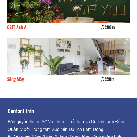
CSLT Anh A
200m
NK
Sông Mây
220m
TT
Contact Info
Bản quyền thuộc Sở Văn hoá, Thể thao và Du lịch Lâm Đồng.
Quản lý bởi Trung tâm Xúc tiến Du lịch Lâm Đồng
Address: Tầng 3 khu 9 tầng, Trung tâm Hành chính tỉnh