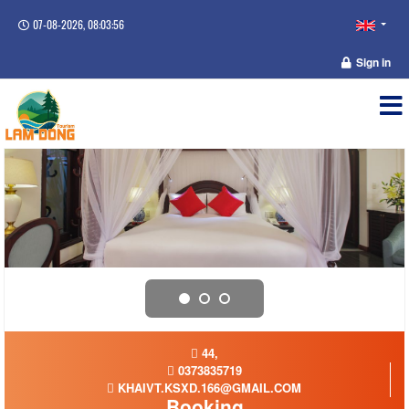
07-08-2026, 08:03:57
Sign in
44,
0373835719
KHAIVT.KSXD.166@GMAIL.COM
Booking