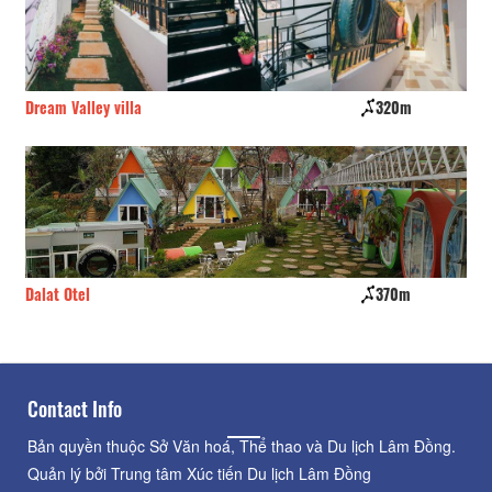
Dream Valley villa
320m
Ho
Dalat Otel
370m
Da
Contact Info
Bản quyền thuộc Sở Văn hoá, Thể thao và Du lịch Lâm Đồng.
Quản lý bởi Trung tâm Xúc tiến Du lịch Lâm Đồng