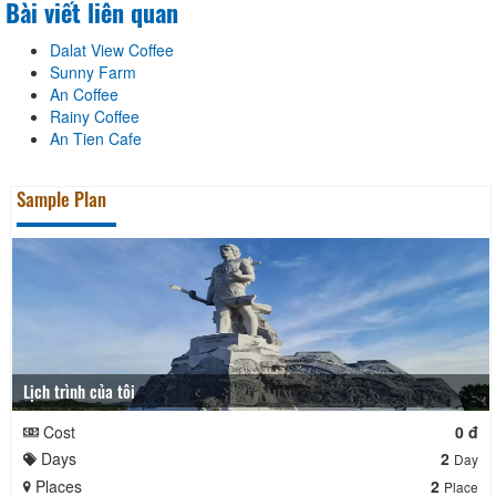
Bài viết liên quan
Dalat View Coffee
Sunny Farm
An Coffee
Rainy Coffee
An Tien Cafe
Sample Plan
Lịch trình của tôi
Cost
0 đ
Days
2
Day
Places
2
Place