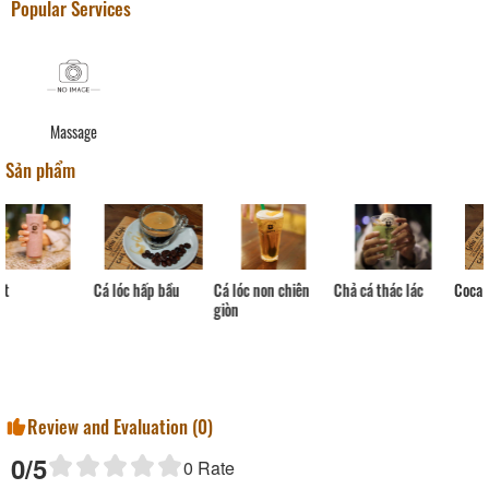
Popular Services
Massage
Sản phẩm
Chả cá thác lác
Cá lóc hấp bầu
Coca Cola
Cá lóc non chiên
giòn
Review and Evaluation (
0
)
0
/5
0
Rate