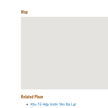
Kyla Seafood Market - Steam
Map
Hotpot & Family Rice
Distance: 60 m
Phuong Com Tam Da Lat
Distance: 80 m
Tony - Fried Chicken 20K
Distance: 90 m
Khu Tổ Hợp Vườn Yên Đà Lạt
Distance: 310 m
Trieu Doa Hong Da Lat
Related Place
Distance: 370 m
Khu Tổ Hợp Vườn Yên Đà Lạt
Domaine De Marie Church