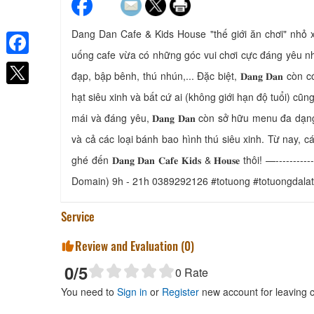
Dang Dan Cafe & Kids House "thế giới ăn chơi" nhỏ xinh 𝐝
uống cafe vừa có những góc vui chơi cực đáng yêu 
Thanh Phuong
Facebook
đạp, bập bênh, thú nhún,... Đặc biệt, 𝐃𝐚𝐧𝐠 𝐃𝐚𝐧 c
Distance: 10 m
hạt siêu xinh và bất cứ ai (không giới hạn độ tuổi) cũ
Hoa Binh Xanh Hotel
mái và đáng yêu, 𝐃𝐚𝐧𝐠 𝐃𝐚𝐧 còn sở hữu menu đa d
Distance: 20 m
và cả các loại bánh bao hình thú siêu xinh. Từ nay, 
Hoang Thang Hotel
Distance: 30 m
ghé đến 𝐃𝐚𝐧𝐠 𝐃𝐚𝐧 𝐂𝐚𝐟𝐞 𝐊𝐢𝐝𝐬 & 𝐇𝐨𝐮𝐬𝐞 thôi! —--------
Domain) 9h - 21h 0389292126 #totuong #totuongdalat 
Hoa Nang Dalat
Distance: 30 m
Service
Review and Evaluation (
0
)
0
/5
0
Rate
You need to
Sign in
or
Register
new account for leaving
Young Smile Vegetarian Food
Distance: 10 m