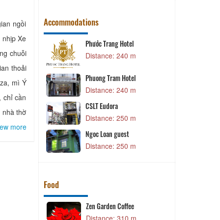
Accommodations
 gian ngồi
 nhịp Xe
Phước Trang Hotel
òng chuỗi
 m
Distance: 240 m
ian thoải
Hotel
Phuong Tram Hotel
zza, mì Ý
 m
Distance: 240 m
, chỉ cần
l
CSLT Eudora
 m
hẻm nhà thờ
Distance: 250 m
iew more
l
Ngoc Loan guest
 m
Distance: 250 m
Food
 San Tu Ky
Zen Garden Coffee
 m
Distance: 310 m