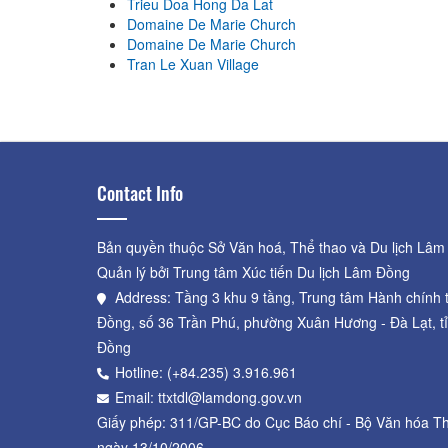
Trieu Doa Hong Da Lat
Distance: 380 m
Domaine De Marie Church
Domaine De Marie Church
Domaine De Marie Church
Tran Le Xuan Village
Distance: 380 m
Contact Info
Bản quyền thuộc Sở Văn hoá, Thể thao và Du lịch Lâm
Quản lý bởi Trung tâm Xúc tiến Du lịch Lâm Đồng
Address: Tầng 3 khu 9 tầng, Trung tâm Hành chính 
Đồng, số 36 Trần Phú, phường Xuân Hương - Đà Lạt, t
Đồng
Hotline: (+84.235) 3.916.961
Email: ttxtdl@lamdong.gov.vn
Giấy phép: 311/GP-BC do Cục Báo chí - Bộ Văn hóa Th
ngày 13/10/2006