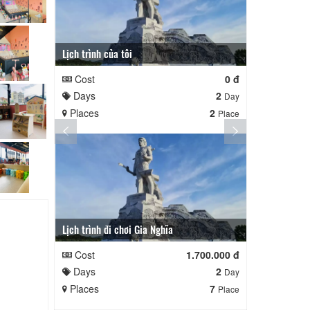
Lịch trình của tôi
Lịch trình củ
Cost
0 đ
Cost
Days
2
Days
Day
Places
2
Places
Place
Lịch trình đi chơi Gia Nghĩa
Quê Hương
Cost
1.700.000 đ
Cost
Days
2
Days
Day
Places
7
Places
Place