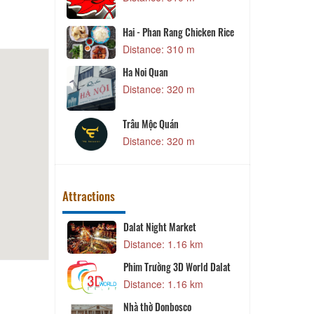
Steak
Hai - Phan Rang Chicken Rice
 m
Distance: 310 m
urant
Ha Noi Quan
 m
Distance: 320 m
 m
Trâu Mộc Quán
Distance: 320 m
Attractions
Dalat Night Market
 m
Distance: 1.16 km
Phim Trường 3D World Dalat
 m
Distance: 1.16 km
Nhà thờ Donbosco
et