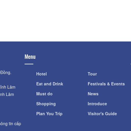
Phượng Tím
Distance: 1,0
Distance: 860 m
Linh Son Pagoda
Langfarm Center - Nông Trại
Distance: 1.0
Cổ Tích
Distance: 910 m
Menu
 Đồng.
Hotel
Tour
Eat and Drink
Festivals & Events
tỉnh Lâm
Must do
News
ỉnh Lâm
Shopping
Introduce
Plan You Trip
Visitor's Guide
ông tin cấp