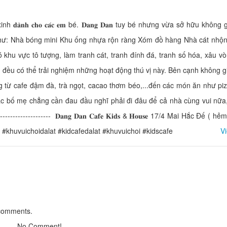
̀𝐧𝐡 𝐜𝐡𝐨 𝐜𝐚́𝐜 𝐞𝐦 bé. 𝐃𝐚𝐧𝐠 𝐃𝐚𝐧 tuy bé nhưng vừa sở hữu không
như: Nhà bóng mini Khu ống nhựa rộn ràng Xóm đồ hàng Nhà cát nhộn
Alaca
Tuan Vu
òn có khu vực tô tượng, làm tranh cát, tranh đính đá, tranh số hóa, xâu v
Distance: 40 m
Distance: 170
ng đều có thể trải nghiệm những hoạt động thú vị này. Bên cạnh không g
Sam Home
Dalat Hoang Kim 
ạng từ cafe đậm đà, trà ngọt, cacao thơm béo,...đến các món ăn như pi
Distance: 70 m
Distance: 200
các bố mẹ chẳng cần đau đầu nghĩ phải đi đâu để cả nhà cùng vui nữa
Le Petit Paris
Ngan Thong Hote
Distance: 100 m
Distance: 220
----------------------- ️ 𝐃𝐚𝐧𝐠 𝐃𝐚𝐧 𝐂𝐚𝐟𝐞 𝐊𝐢𝐝𝐬 & 𝐇𝐨𝐮𝐬𝐞 17/4 Mai Hắc Đế ( 
#khuvuichoidalat #kidcafedalat #khuvuichoi #kidscafe
V
Phuoc Trang hote
President Hotel
Distance: 230
Distance: 110 m
 comments.
RIO K3 - BBQ
Bun Suong To Hai
Distance: 90 m
Distance: 210
No Comment!