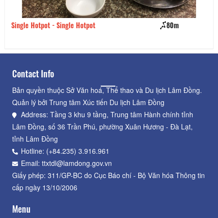
Single Hotpot - Single Hotpot
80m
Co
Contact Info
Bản quyền thuộc Sở Văn hoá, Thể thao và Du lịch Lâm Đồng.
Quản lý bởi Trung tâm Xúc tiến Du lịch Lâm Đồng
Address: Tầng 3 khu 9 tầng, Trung tâm Hành chính tỉnh
Lâm Đồng, số 36 Trần Phú, phường Xuân Hương - Đà Lạt,
tỉnh Lâm Đồng
Hotline: (+84.235) 3.916.961
Email: ttxtdl@lamdong.gov.vn
Giấy phép: 311/GP-BC do Cục Báo chí - Bộ Văn hóa Thông tin
cấp ngày 13/10/2006
Menu