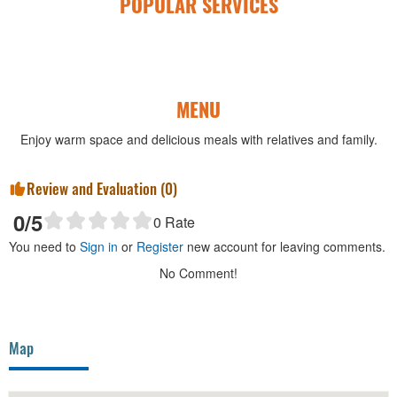
POPULAR SERVICES
MENU
Enjoy warm space and delicious meals with relatives and family.
Review and Evaluation (
0
)
0
/5
0
Rate
You need to
Sign in
or
Register
new account for leaving comments.
No Comment!
Map