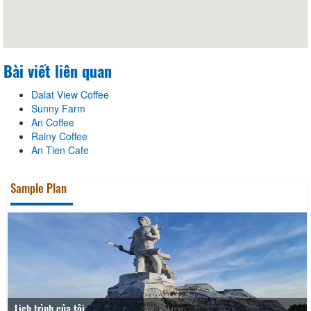
Bài viết liên quan
Dalat View Coffee
Sunny Farm
An Coffee
Rainy Coffee
An Tien Cafe
Sample Plan
Lịch trình của tôi