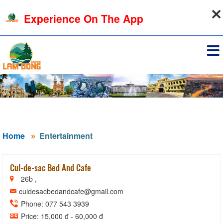
07-08-2026, 07:41:49
Experience On The App
Sign in
Home
Entertainment
Cul-de-sac Bed And Cafe
26b ,
culdesacbedandcafe@gmail.com
Phone: 077 543 3939
Price: 15,000 đ - 60,000 đ