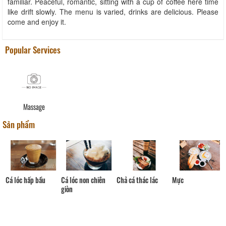
familiar. Peaceful, romantic, sitting with a cup of coffee here time
like drift slowly. The menu is varied, drinks are delicious. Please
come and enjoy it.
Popular Services
Massage
Sản phẩm
Cá lóc non chiên
Cá lóc hấp bầu
Chả cá thác lác
Mực
giòn