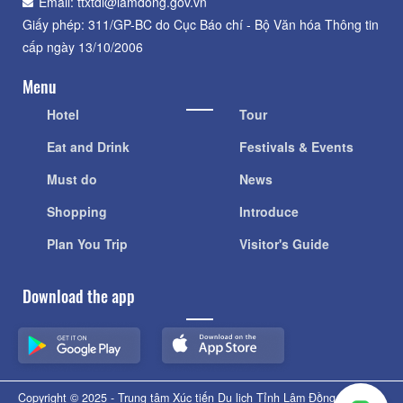
Email: ttxtdl@lamdong.gov.vn
Giấy phép: 311/GP-BC do Cục Báo chí - Bộ Văn hóa Thông tin
cấp ngày 13/10/2006
Menu
Hotel
Tour
Eat and Drink
Festivals & Events
Must do
News
Shopping
Introduce
Plan You Trip
Visitor's Guide
Download the app
Copyright © 2025 - Trung tâm Xúc tiến Du lịch Tỉnh Lâm Đồng