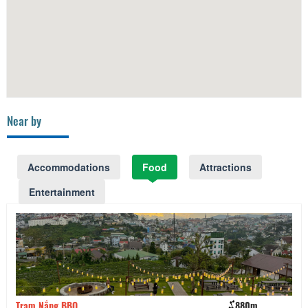
Near by
Accommodations
Food
Attractions
Entertainment
880m
Léguda Restaurant