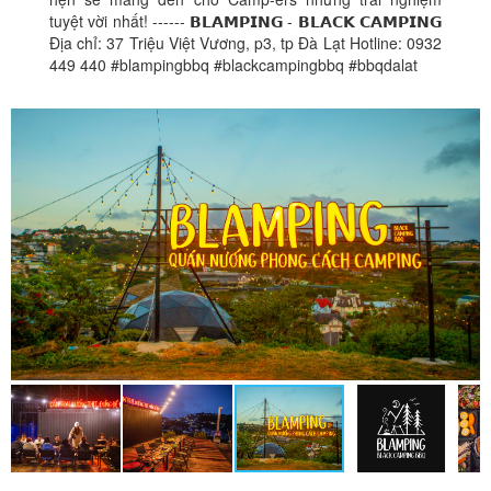
tuyệt vời nhất! ------ 𝗕𝗟𝗔𝗠𝗣𝗜𝗡𝗚 - 𝗕𝗟𝗔𝗖𝗞 𝗖𝗔𝗠𝗣𝗜𝗡𝗚
Địa chỉ: 37 Triệu Việt Vương, p3, tp Đà Lạt Hotline: 0932
449 440 #blampingbbq #blackcampingbbq #bbqdalat