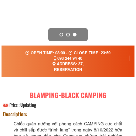
OPEN TIME: 08:00 -
CLOSE TIME: 23:59
093 244 94 40
ADDRESS: 37,
RESERVATION
BLAMPING-BLACK CAMPING
Price :
Updating
Description:
Chiếc quán nướng với phong cách CAMPING cực chất
và chill sắp được “trình làng” trong ngày 8/10/2022 hứa
hẹn sẽ mang đến cho Camp-ers những trải nghiệm