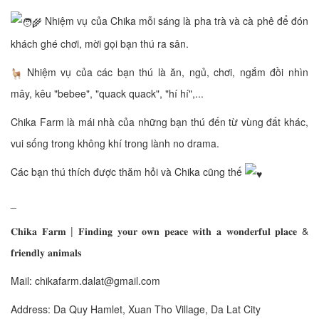
Nhiệm vụ của Chika mỗi sáng là pha trà và cà phê để đón
khách ghé chơi, mời gọi bạn thú ra sân.
Nhiệm vụ của các bạn thú là ăn, ngủ, chơi, ngắm đồi nhìn
mây, kêu "bebee", "quack quack", "hí hí",...
Chika Farm là mái nhà của những bạn thú đến từ vùng đất khác,
vui sống trong không khí trong lành no drama.
Các bạn thú thích được thăm hỏi và Chika cũng thế
_
𝐂𝐡𝐢𝐤𝐚 𝐅𝐚𝐫𝐦 | 𝐅𝐢𝐧𝐝𝐢𝐧𝐠 𝐲𝐨𝐮𝐫 𝐨𝐰𝐧 𝐩𝐞𝐚𝐜𝐞 𝐰𝐢𝐭𝐡 𝐚 𝐰𝐨𝐧𝐝𝐞𝐫𝐟𝐮𝐥 𝐩𝐥𝐚𝐜𝐞 &
𝐟𝐫𝐢𝐞𝐧𝐝𝐥𝐲 𝐚𝐧𝐢𝐦𝐚𝐥𝐬
Mail: chikafarm.dalat@gmail.com
Address: Da Quy Hamlet, Xuan Tho Village, Da Lat City