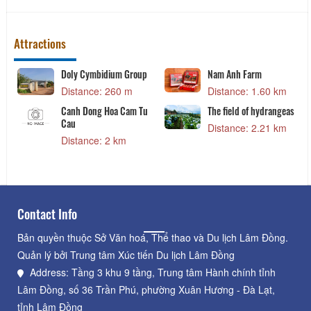
Attractions
Doly Cymbidium Group
Nam Anh Farm
Distance: 260 m
Distance: 1.60 km
Canh Dong Hoa Cam Tu
The field of hydrangeas
Cau
Distance: 2.21 km
Distance: 2 km
Contact Info
Bản quyền thuộc Sở Văn hoá, Thể thao và Du lịch Lâm Đồng.
Quản lý bởi Trung tâm Xúc tiến Du lịch Lâm Đồng
Address: Tầng 3 khu 9 tầng, Trung tâm Hành chính tỉnh
Lâm Đồng, số 36 Trần Phú, phường Xuân Hương - Đà Lạt,
tỉnh Lâm Đồng