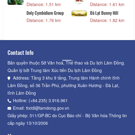
Distance: 1.51 km
Distance: 1.61 km
Doly Cymbidium Group
Đà Lạt Bunny Hill
s
Distance: 1.76 km
Distance: 1.82 km
Contact Info
Bản quyền thuộc Sở Văn hoá, Thể thao và Du lịch Lâm Đồng.
Quản lý bởi Trung tâm Xúc tiến Du lịch Lâm Đồng
Address: Tầng 3 khu 9 tầng, Trung tâm Hành chính tỉnh
Lâm Đồng, số 36 Trần Phú, phường Xuân Hương - Đà Lạt,
tỉnh Lâm Đồng
Hotline: (+84.235) 3.916.961
Email: ttxtdl@lamdong.gov.vn
Giấy phép: 311/GP-BC do Cục Báo chí - Bộ Văn hóa Thông tin
cấp ngày 13/10/2006