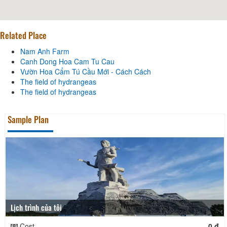
Related Place
Nam Anh Farm
Canh Dong Hoa Cam Tu Cau
Vườn Hoa Cẩm Tú Cầu Mới - Cách Cách
The field of hydrangeas
The field of hydrangeas
Sample Plan
Lịch trình của tôi
Cost
0 đ