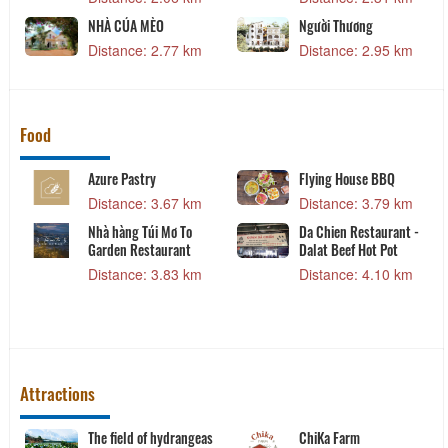
NHÀ CỦA MÈO
Người Thương
Distance: 2.77 km
Distance: 2.95 km
Food
Azure Pastry
Flying House BBQ
Distance: 3.67 km
Distance: 3.79 km
Nhà hàng Túi Mơ To
Da Chien Restaurant -
Garden Restaurant
Dalat Beef Hot Pot
Distance: 3.83 km
Distance: 4.10 km
Attractions
u
The field of hydrangeas
ChiKa Farm