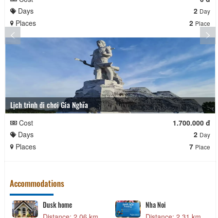
Days
2
Day
Places
2
Place
Lịch trình đi chơi Gia Nghĩa
Cost
1.700.000 đ
Days
2
Day
Places
7
Place
Accommodations
Dusk home
Nha Noi
Distance: 2.06 km
Distance: 2.31 km