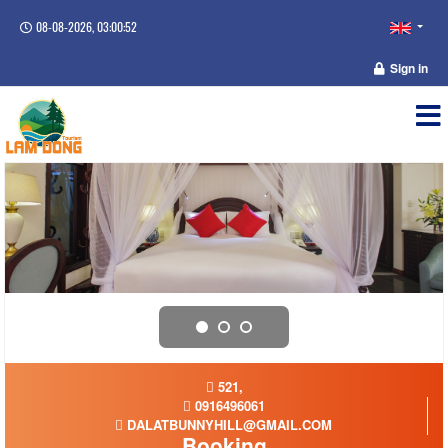
08-08-2026, 03:00:52
Sign in
521,
0916496061
DALATBUNNYHILL@GMAIL.COM
Booking