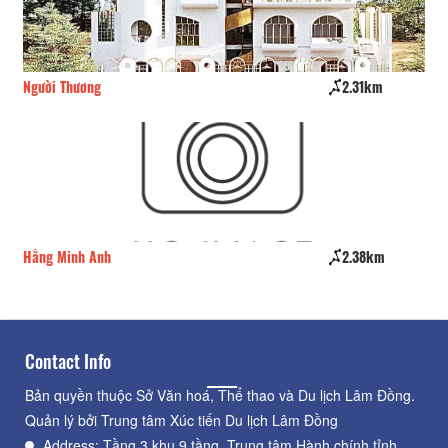
Người Thương
2.31km
Mi
Hằng Minh Anh
2.38km
Tu
Contact Info
Bản quyền thuộc Sở Văn hoá, Thể thao và Du lịch Lâm Đồng.
Quản lý bởi Trung tâm Xúc tiến Du lịch Lâm Đồng
Address: Tầng 3 khu 9 tầng, Trung tâm Hành chính tỉnh