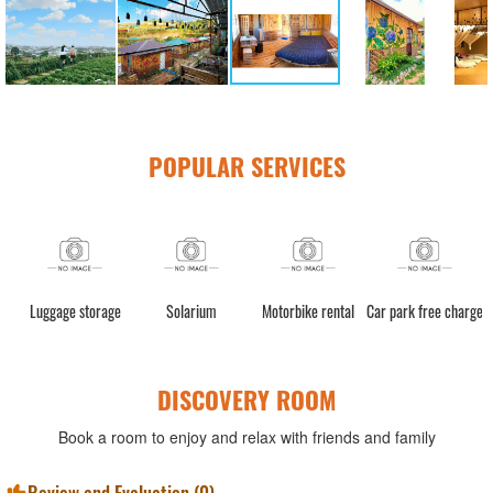
POPULAR SERVICES
Luggage storage
Solarium
Motorbike rental
Car park free charge
DISCOVERY ROOM
Book a room to enjoy and relax with friends and family
Review and Evaluation (
0
)