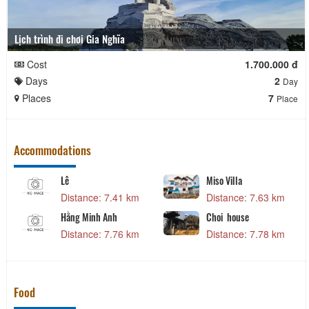
Lịch trình đi chơi Gia Nghĩa
Cost
1.700.000 đ
Days
2
Day
Places
7
Place
Accommodations
ng
Dusk home
Dang Hoa Lau ho
 5.82 km
Distance: 6.46 km
Distance: 7.1
y Hill
Nha Noi
CSLT Le Home
 6.50 km
Distance: 6.64 km
Distance: 7.3
Food