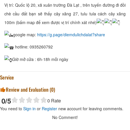
Vị trí: Quốc lộ 20, xã xuân trường Đà Lạt , trên tuyến đường đi đồi
chè cầu đất bạn sẽ thấy cây xăng 27, tulu tula cách cây xăng
100m (bấm map để xem được vị trí chính xát nhé)
google map:
https://g.page/diemdulichdalat?share
hotline: 0935260792
Giờ mở cửa : 6h-18h mỗi ngày
Service
Review and Evaluation (
0
)
0
/5
0
Rate
You need to
Sign in
or
Register
new account for leaving comments.
No Comment!