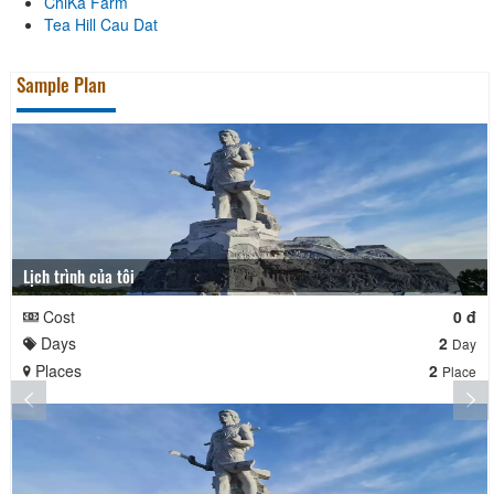
ChiKa Farm
Tea Hill Cau Dat
Sample Plan
Lịch trình của tôi
Cost
0 đ
Days
2
Day
Places
2
Place