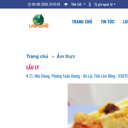
09-08-2026, 07:47:20
Thời tiết
Tỷ giá ngoại tệ
TRANG CHỦ
TIN TỨC
LƯ
Trang chủ
Ẩm thực
LẨU LY
21, Nhà Chung, Phường Xuân Hương - Đà Lạt, Tỉnh Lâm Đồng - 0387