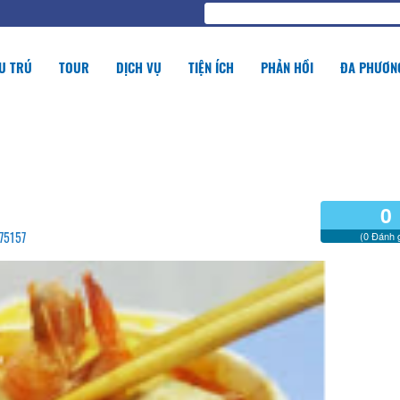
U TRÚ
TOUR
DỊCH VỤ
TIỆN ÍCH
PHẢN HỒI
ĐA PHƯƠNG
0
575157
(0 Đánh g