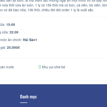
iêu tiện lợi luôn, ai mà thèm lẩu nhưng ngại ăn một mình thì tới đây hoặ
 vừa thổi vừa ăn luôn, 1 ly có 15k thôi mà có bún, cá viên, bò viên, tô
 có đá bào nữa, 10k thôi, chiều đói đói order 1 ly là xuất sắc.
ửa:
15:00
 cửa:
22:00
 món ăn chính:
Hải Sản1
giá:
25.000đ
bàn trước
Khu vui chơi bé
Danh mục