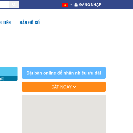
ĐĂNG NHẬP
 TIỆN
BẢN ĐỒ SỐ
Đặt bàn online để nhận nhiều ưu đãi
iá)
ĐẶT NGAY