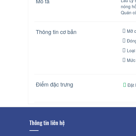
Mô tả
Lẩu Ly s
nóng hổi
Quán còn
Thông tin cơ bản
Mở c
Đóng
Loại
Mức 
Điểm đặc trưng
Đặt 
Thông tin liên hệ