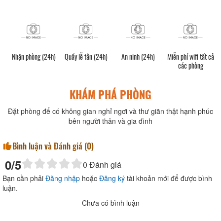
Nhận phòng (24h)
Quầy lễ tân (24h)
An ninh (24h)
Miễn phí wifi tất cả
các phòng
KHÁM PHÁ PHÒNG
Đặt phòng để có không gian nghỉ ngơi và thư giãn thật hạnh phúc
bên người thân và gia đình
Bình luận và Đánh giá (
0
)
0
/5
0
Đánh giá
Bạn cần phải
Đăng nhập
hoặc
Đăng ký
tài khoản mới để được bình
luận.
Chưa có bình luận