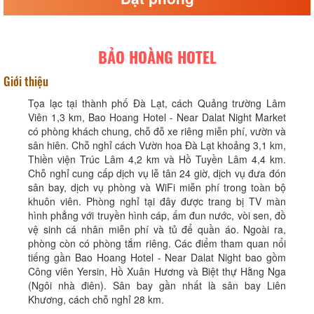
BẢO HOÀNG HOTEL
Giới thiệu
Tọa lạc tại thành phố Đà Lạt, cách Quảng trường Lâm
Viên 1,3 km, Bao Hoang Hotel - Near Dalat Night Market
có phòng khách chung, chỗ đỗ xe riêng miễn phí, vườn và
sân hiên. Chỗ nghỉ cách Vườn hoa Đà Lạt khoảng 3,1 km,
Thiền viện Trúc Lâm 4,2 km và Hồ Tuyền Lâm 4,4 km.
Chỗ nghỉ cung cấp dịch vụ lễ tân 24 giờ, dịch vụ đưa đón
sân bay, dịch vụ phòng và WiFi miễn phí trong toàn bộ
khuôn viên. Phòng nghỉ tại đây được trang bị TV màn
hình phẳng với truyền hình cáp, ấm đun nước, vòi sen, đồ
vệ sinh cá nhân miễn phí và tủ để quần áo. Ngoài ra,
phòng còn có phòng tắm riêng. Các điểm tham quan nổi
tiếng gần Bao Hoang Hotel - Near Dalat Night bao gồm
Công viên Yersin, Hồ Xuân Hương và Biệt thự Hằng Nga
(Ngôi nhà điên). Sân bay gần nhất là sân bay Liên
Khương, cách chỗ nghỉ 28 km.