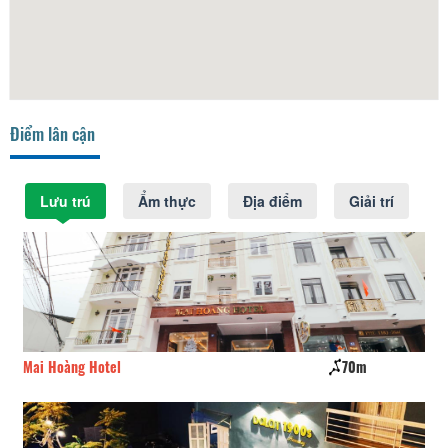
Điểm lân cận
Lưu trú
Ẩm thực
Địa điểm
Giải trí
Mai Hoàng Hotel
70m
Tu