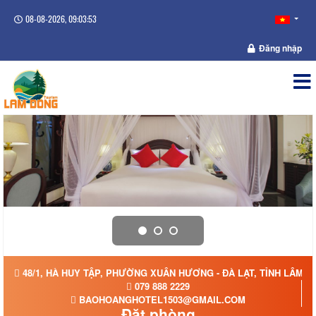
08-08-2026, 09:03:54
Đăng nhập
48/1, HÀ HUY TẬP, PHƯỜNG XUÂN HƯƠNG - ĐÀ LẠT, TỈNH LÂM 
079 888 2229
BAOHOANGHOTEL1503@GMAIL.COM
Đặt phòng