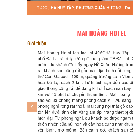
42C , HÀ HUY TẬP, PHƯỜNG XUÂN HƯƠNG - ĐÀ 
MAI HOÀNG HOTEL
Giới thiệu
Mai Hoàng Hotel tọa lạc tại 42ACHà Huy Tập,
phố Đà Lạt vị trí lý tưởng ở trung tâm TP Đà Lạt. 
bước, du khách đã thấy ngay Hồ Xuân Hương tron
ra, khách sạn cũng rất gần các địa danh nổi tiếng
thờ Con Gà cách 400 m, quảng trường Lâm Viên 
hoa Đà Lạt cách 2 km. Từ khách sạn đến các đ
giao thông cũng rất dễ dàng khi chỉ cách sân bay
km với 45 phút di chuyển thuận tiện. Mai Hoang H
sao với 33 phòng mang phong cách Á – Âu sang t
phòng nghỉ rộng rãi thoải mái cùng nội thất gỗ ca
tôn lên dưới ánh đèn vàng ấm áp, trang thiết bị đ
hiện đại. Từ phòng nghỉ, du khách sẽ được ngắm 
thiên nhiên của núi non và cây hoa cũng như khu
yên bình, mơ mộng. Bên cạnh đó, khách sạn c