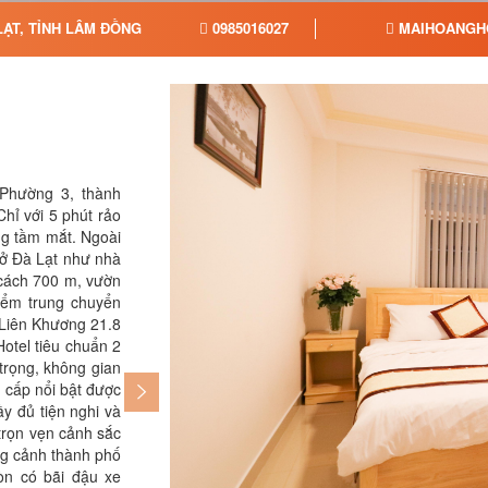
LẠT, TỈNH LÂM ĐỒNG
0985016027
MAIHOANGH
 Phường 3, thành
khách sẽ có những ấn tượng khó quên bở
Chỉ với 5 phút rảo
chu đáo của đội ngũ nhân viên khách sạ
g tầm mắt. Ngoài
mọi du khách ở mọi lứa tuổi.
 ở Đà Lạt như nhà
cách 700 m, vườn
iểm trung chuyển
 Liên Khương 21.8
otel tiêu chuẩn 2
rọng, không gian
o cấp nổi bật được
ầy đủ tiện nghi và
trọn vẹn cảnh sắc
ng cảnh thành phố
òn có bãi đậu xe