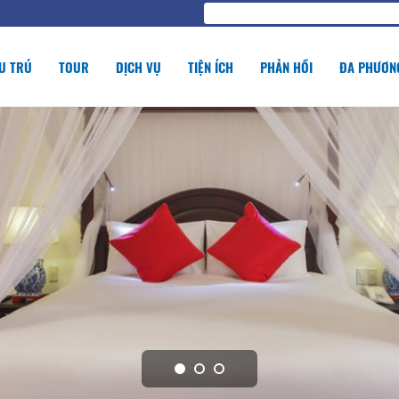
U TRÚ
TOUR
DỊCH VỤ
TIỆN ÍCH
PHẢN HỒI
ĐA PHƯƠNG