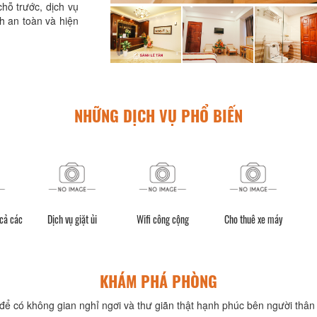
hỗ trước, dịch vụ
h an toàn và hiện
NHỮNG DỊCH VỤ PHỔ BIẾN
 cả các
Dịch vụ giặt ủi
Wifi công cộng
Cho thuê xe máy
KHÁM PHÁ PHÒNG
để có không gian nghỉ ngơi và thư giãn thật hạnh phúc bên người thân 