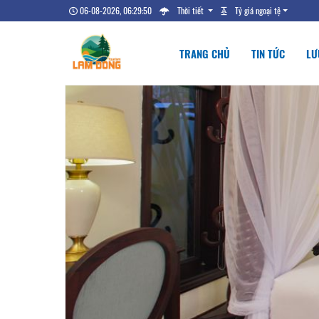
06-08-2026, 06:29:50
Thời tiết
Tỷ giá ngoại tệ
TRANG CHỦ
TIN TỨC
LƯ