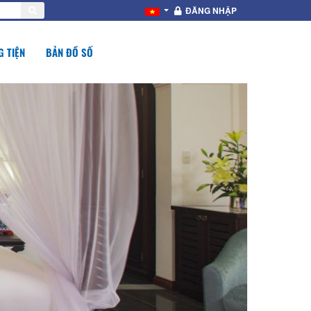
ĐĂNG NHẬP
 TIỆN
BẢN ĐỒ SỐ