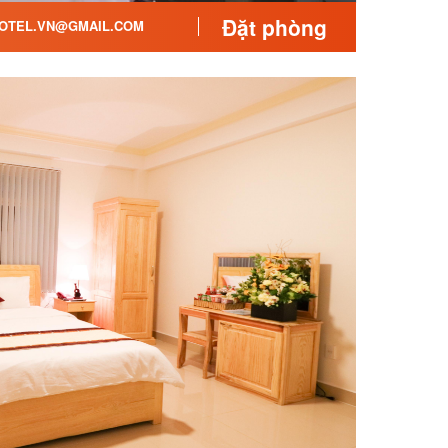
Đặt phòng
OTEL.VN@GMAIL.COM
i sự phục vụ nhiệt tình,
n. Khách sạn phù hợp với