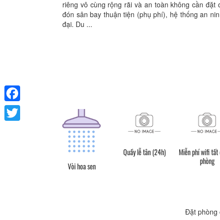
riêng vô cùng rộng rãi và an toàn không cần đặt c
đón sân bay thuận tiện (phụ phí), hệ thống an nin
đại. Du ...
Facebook
Twitter
Quầy lễ tân (24h)
Miễn phí wifi tất
phòng
Vòi hoa sen
Đặt phòng 