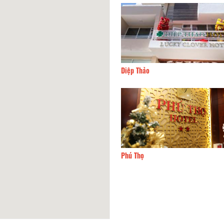
họ Đà Lạt
20m
Diệp Thảo
 Phong Hotel
30m
Phú Thọ