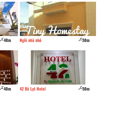
40m
Ngôi nhà nhỏ
50m
Hương Mộc
40m
42 Đà Lạt Hotel
50m
Bảo Hoàng Hotel