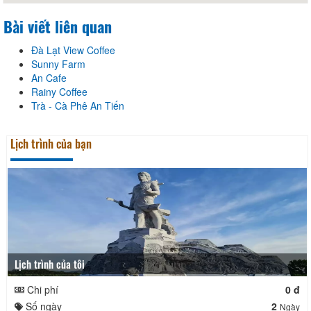
Bài viết liên quan
Đà Lạt View Coffee
Sunny Farm
An Cafe
Rainy Coffee
Trà - Cà Phê An Tiến
Lịch trình của bạn
Lịch trình của tôi
Chi phí
0 đ
Số ngày
2
Ngày