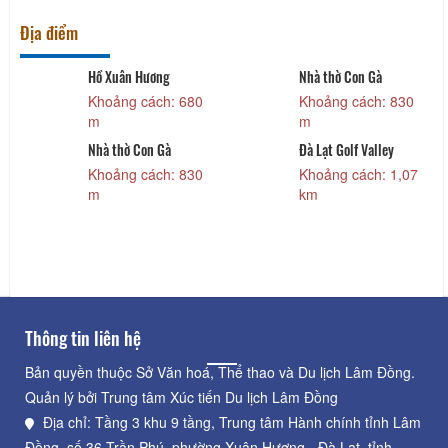
Địa điểm
Hồ Xuân Hương
Nhà thờ Con Gà
Khoảng cách: 680
Khoảng cách: 830
m
m
n
Nhà thờ Con Gà
Đà Lạt Golf Valley
Khoảng cách: 830
Khoảng cách: 1,07
m
km
Thông tin liên hệ
Bản quyền thuộc Sở Văn hoá, Thể thao và Du lịch Lâm Đồng.
Quản lý bởi Trung tâm Xúc tiến Du lịch Lâm Đồng
Địa chỉ: Tầng 3 khu 9 tầng, Trung tâm Hành chính tỉnh Lâm
Đồng, số 36 Trần Phú, phường Xuân Hương - Đà Lạt, tỉnh