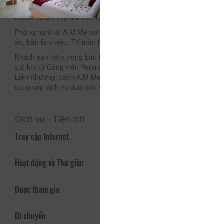
Chỗ nghỉ cung cấp dịch vụ lễ tân 24 giờ, dịch vụ đỗ xe cho
khách và dịch vụ thu đổi ngoại tệ.
Phòng nghỉ tại A.M Memory Hotel được trang bị tủ để quần
áo, bàn làm việc, TV màn hình phẳng và phòng tắm riêng.
Khách sạn nằm trong bán kính 2,5 km từ Hồ Xuân Hương và
2,6 km từ Công viên Yersin. Sân bay gần nhất là sân bay
Liên Khương, cách A.M Memory Hotel 30 km, và chỗ nghỉ
cung cấp dịch vụ đưa đón sân bay với một khoản phụ phí.
Dịch vụ - Tiện ích
Truy cập Internet
Hoạt động và Thư giãn
Được tham gia
Di chuyển