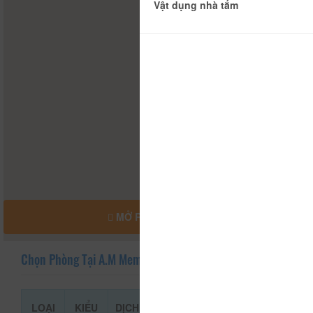
Vật dụng nhà tắm
MỞ RỘNG BẢN ĐỒ
Chọn Phòng Tại A.M Memory Hotel
LOẠI
KIỂU
DỊCH
GIÁ THAM