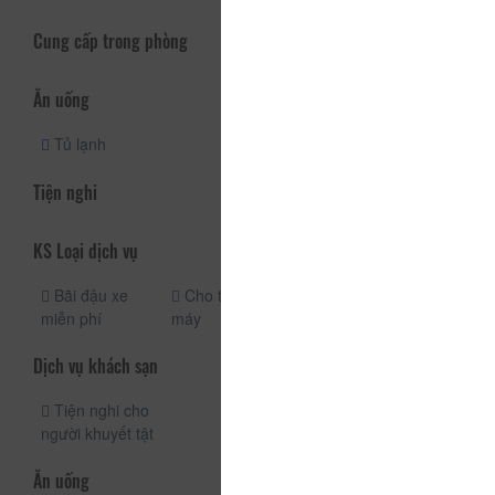
Cung cấp trong phòng
Ăn uống
Tủ lạnh
Tiện nghi
KS Loại dịch vụ
Bãi đậu xe
Cho thuê xe
miễn phí
máy
Dịch vụ khách sạn
Tiện nghi cho
người khuyết tật
Ăn uống