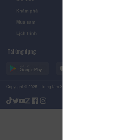
Khám phá
Tin tức
Mua sắm
Giới thiệu
Lịch trình
Tiện ích
Tải ứng dụng
Copyright © 2025 - Trung tâm Xúc tiến Du lịch Tỉnh Lâm Đồng