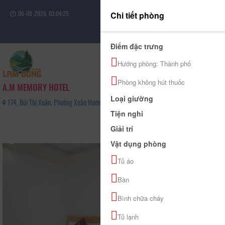
06-08-2026, 03:04:25
Chi tiết phòng
Đăng nhập
Điểm đặc trưng
Hướng phòng: Thành phố
Phòng không hút thuốc
A.M MEMORY HOTEL
Loại giường
174, Bùi Thị Xuân, Phường Xuân Hương - Đà Lạt, Tỉnh Lâm Đồng - 02633 533 279
Tiện nghi
0
Giải trí
(0 Đánh giá)
Vật dụng phòng
Tủ áo
Bàn
Bình chữa cháy
Tủ lạnh