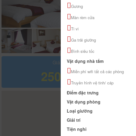
Gương
Màn rèm cửa
Ti vi
Ga trải giường
Bình siêu tốc
Vật dụng nhà tắm
Giá tham khảo
250.000 đ
Miễn phí wifi tất cả các phòng
Truyền hình vệ tinh/ cáp
Điểm đặc trưng
Vật dụng phòng
Loại giường
Giải trí
Tiện nghi