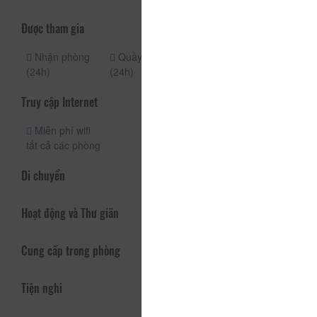
Được tham gia
Nhận phòng
Quầy lễ tân
Khu vực hút
(24h)
(24h)
thuốc
Truy cập Internet
Miễn phí wifi
tất cả các phòng
Di chuyển
Hoạt động và Thư giãn
Cung cấp trong phòng
Tiện nghi