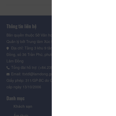
Thông tin liên hệ
Bản quyền thuộc Sở Văn hoá, Thể thao và Du lịch Lâm Đồng.
Quản lý bởi Trung tâm Xúc tiến Du lịch Lâm Đồng
Địa chỉ: Tầng 3 khu 9 tầng, Trung tâm Hành chính tỉnh Lâm
Đồng, số 36 Trần Phú, phường Xuân Hương - Đà Lạt, tỉnh
Lâm Đồng
Tổng đài hỗ trợ: (+84.235) 3.916.961
Email: ttxtdl@lamdong.gov.vn
Giấy phép: 311/GP-BC do Cục Báo chí - Bộ Văn hóa Thông tin
cấp ngày 13/10/2006
Danh mục
Khách sạn
Tour
Ẩm thực
Lễ hội & Sự kiện