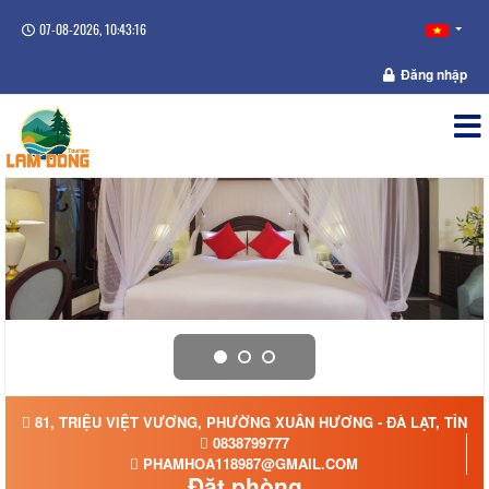
07-08-2026, 10:43:16
Đăng nhập
81, TRIỆU VIỆT VƯƠNG, PHƯỜNG XUÂN HƯƠNG - ĐÀ LẠT, TỈNH
0838799777
PHAMHOA118987@GMAIL.COM
Đặt phòng