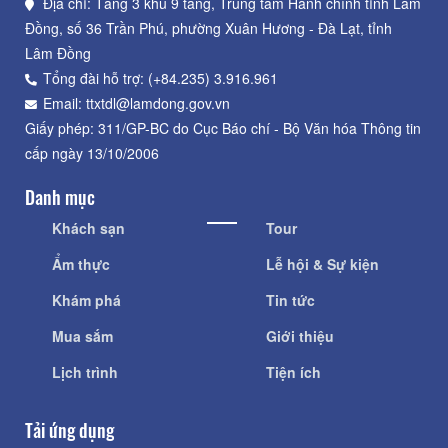
Địa chỉ: Tầng 3 khu 9 tầng, Trung tâm Hành chính tỉnh Lâm
Đồng, số 36 Trần Phú, phường Xuân Hương - Đà Lạt, tỉnh
Lâm Đồng
Tổng đài hỗ trợ: (+84.235) 3.916.961
Email: ttxtdl@lamdong.gov.vn
Giấy phép: 311/GP-BC do Cục Báo chí - Bộ Văn hóa Thông tin
cấp ngày 13/10/2006
Danh mục
Khách sạn
Tour
Ẩm thực
Lễ hội & Sự kiện
Khám phá
Tin tức
Mua sắm
Giới thiệu
Lịch trình
Tiện ích
Tải ứng dụng