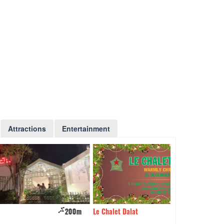
Attractions
Entertainment
200m
Le Chalet Dalat
230m
The Town Lẩu nướ