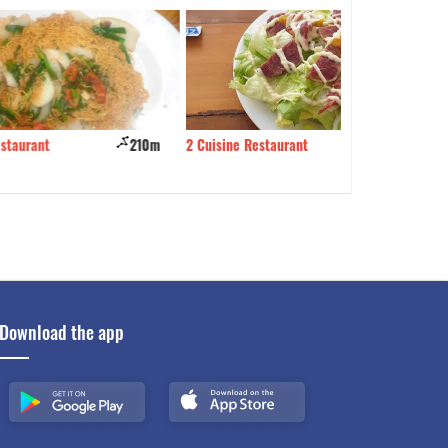
210m
2 Cuisine Restaurant
240m
Bich Dao Restaur
Download the app