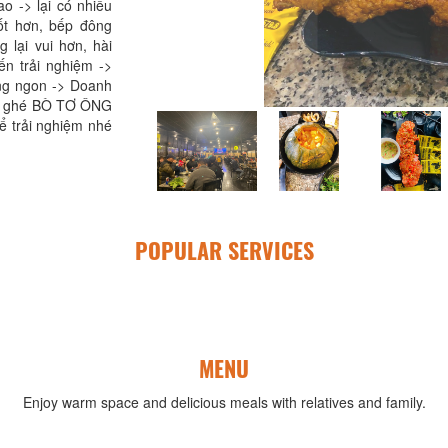
o -> lại có nhiều
ốt hơn, bếp đông
lại vui hơn, hài
ến trải nghiệm ->
àng ngon -> Doanh
 bác ghé BÒ TƠ ÔNG
 trải nghiệm nhé
POPULAR SERVICES
MENU
Enjoy warm space and delicious meals with relatives and family.