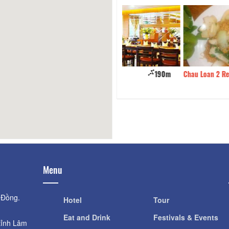
ame Restaurant
190m
Chau Loan 2 Restaurant
Menu
 Đồng.
Hotel
Tour
Eat and Drink
Festivals & Events
tỉnh Lâm