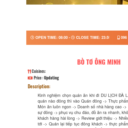
OPEN TIME: 08:00 -
CLOSE TIME: 23:59
096 
BÒ TƠ ÔNG MINH
Cuisines:
Price :
Updating
Description:
Kinh nghiệm chọn quán ăn khi đi DU LỊCH ĐÀ LẠT l
quán nào đông thì vào Quán đông -> Thực phẩm 
Món ăn luôn ngon -> Doanh số nhà hàng cao -> 
sự đông -> phục vụ chu đáo, đồ ăn ra nhanh, khô
khách hàng hài lòng -> Review giới thiệu -> Nhi
tới -> Quán lại tiếp tục đông khách -> thực phẩ