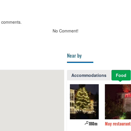
g comments.
No Comment!
Near by
Accommodations
Food
àng Cây tùng
180m
May restaurant