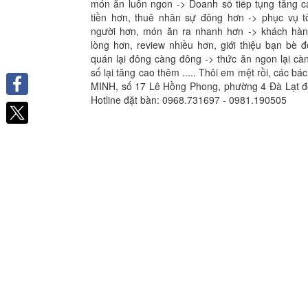
món ăn luôn ngon -> Doanh số tiếp tụng tăng ca
tiền hơn, thuê nhân sự đông hơn -> phục vụ t
người hơn, món ăn ra nhanh hơn -> khách hàng 
lòng hơn, review nhiều hơn, giới thiệu bạn bè đ
quán lại đông càng đông -> thức ăn ngon lại c
số lại tăng cao thêm ..... Thôi em mệt rồi, các
MINH, số 17 Lê Hồng Phong, phường 4 Đà Lạt để
Hotline đặt bàn: 0968.731697 - 0981.190505
Facebook