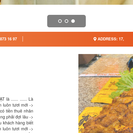
873 16 97
ADDRESS: 17,
à ...... ...... Là
luôn tươi mới ->
có tiền thuê nhân
ng phải đợi lâu ->
ều khách hàng biết
m luôn tươi mới ->