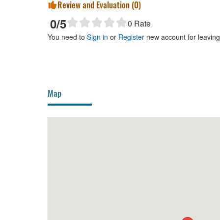
Review and Evaluation (
0
)
0
/5
0
Rate
You need to
Sign in
or
Register
new account for leavin
Map
100m
My Home Restaurant
170m
Nhà h