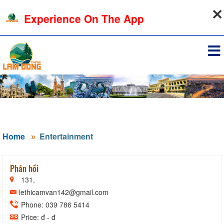
07-08-2026, 04:04:39
Experience On The App
Sign in
Home
Entertainment
Phản hồi
131,
lethicamvan142@gmail.com
Phone: 039 786 5414
Price: đ - đ