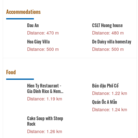
Accommodations
Dau An
CSLT Huong house
Distance: 470 m
Distance: 480 m
Hoa Giay Villa
De Daisy villa homestay
Distance: 500 m
Distance: 500 m
Food
Hien Ty Restaurant -
Bún đậu Phố Cổ
Gia Dinh Rice & Nem
Distance: 1.22 km
Grill
Distance: 1.19 km
Quán Ốc A Mẫn
Distance: 1.24 km
Cake Soup with Steep
Rock
Distance: 1.26 km