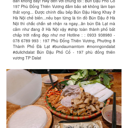
đàn không dây! HÃy đến với chúng tôi : Bún Đậu Phố Cổ
197 Phù Đổng Thiên Vương đảm bảo sẽ không làm bạn
thất vọng... Được chính đầu bếp Bún Đậu Hàng Khay ở
Hà Nội chế biến...nếu bạn từng là tín đồ Bún Đậu ở Hà
Nội thì chắc chắn sẽ nhận ra ngay...ăn bún Đà Lạt mà
cảm như đang ở Hà Nội vậy #ship toàn thành phố bất
chấp trời nắng đẹp như mơ Hotline : : 0933 938980 -
078 6789 993 : 197 Phù Đổng Thiên Vương, Phường 8
Thành Phố Đà Lạt #bundaumamtom #monngondalat
#dulichdalat Bún Đậu Phố Cổ - 197 phù đổng thiên
vương TP Dalat