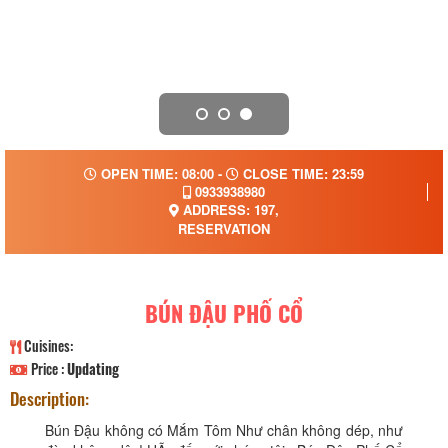
OPEN TIME: 08:00 -
CLOSE TIME: 23:59
0933938980
ADDRESS: 197,
RESERVATION
BÚN ĐẬU PHỐ CỔ
Cuisines:
Price :
Updating
Description:
Bún Đậu không có Mắm Tôm Như chân không dép, như