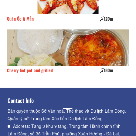
Quán Ốc A Mẫn
120m
Ph
Cherry hot pot and grilled
180m
BB
Contact Info
Bản quyền thuộc Sở Văn hoá, Thể thao và Du lịch Lâm Đồng.
Quản lý bởi Trung tâm Xúc tiến Du lịch Lâm Đồng
Address: Tầng 3 khu 9 tầng, Trung tâm Hành chính tỉnh
Lâm Đồng, số 36 Trần Phú, phường Xuân Hương - Đà Lạt,