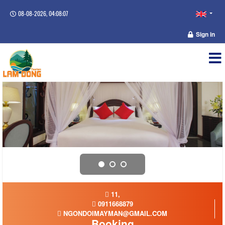
08-08-2026, 04:08:07
Sign in
11,
0911668879
NGONDOIMAYMAN@GMAIL.COM
Booking