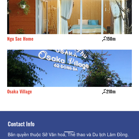
Ngu Sac Home
150m
An
Osaka Village
210m
Th
Contact Info
Bản quyền thuộc Sở Văn hoá, Thể thao và Du lịch Lâm Đồng.