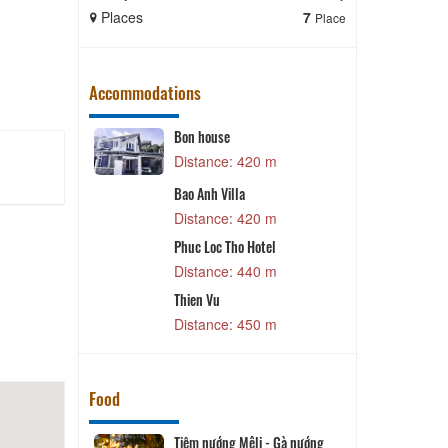
Places
7
Places
Place
Accommodations
 Nguoi
Bon house
C
 m
Distance: 420 m
alat
Bao Anh Villa
 m
Distance: 420 m
e
V
Phuc Loc Tho Hotel
 m
Distance: 440 m
Thien Vu
i
Distance: 450 m
 m
Food