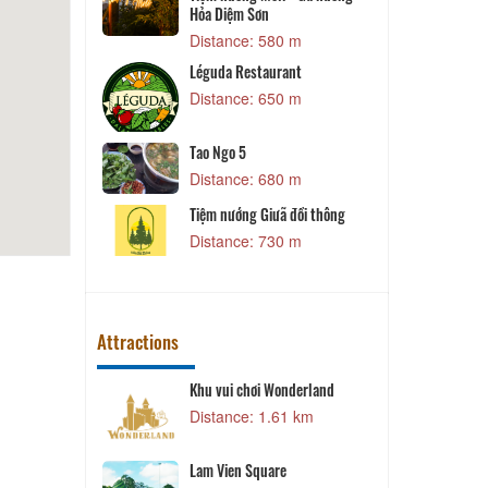
staurant
Tiệm nướng Mêli - Gà nướng
Hỏa Diệm Sơn
 m
Distance: 580 m
t
Léguda Restaurant
T
 m
Distance: 650 m
ng Thương
 m
Tao Ngo 5
L
Distance: 680 m
 m
Tiệm nướng Giưã đồi thông
T
n
Distance: 730 m
Attractions
GreenHills
Khu vui chơi Wonderland
0 km
Distance: 1.61 km