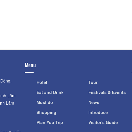
Distance: 650 m
Distance: 1.2
Nông Trại Làm Đẹp
Tau Pagoda - Thi
Sat
Distance: 700 m
Distance: 1.4
Tau Pagoda - Thi
Amazing Kids
Sat
Distance: 850 m
Distance: 1.4
Menu
 Đồng.
Hotel
Tour
Eat and Drink
Festivals & Events
tỉnh Lâm
Must do
News
ỉnh Lâm
Shopping
Introduce