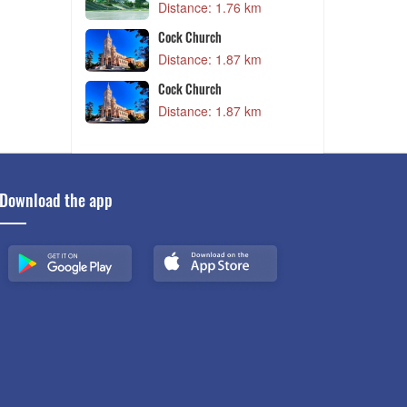
Lam Vien Square
8 km
Distance: 1.76 km
en Vuong Co
Cock Church
Distance: 1.87 km
6 km
en Vuong Co
Cock Church
Distance: 1.87 km
6 km
Download the app