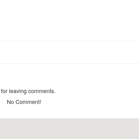
Biệt thự du lịch Giai Điệu
HomestayDoi Mot
Distance: 100 m
Distance: 220
YOLO Hostel in D
Giai Dieu Hotel
Distance: 320
Distance: 150 m
Melody Hotel
BoCongAnh Hom
Distance: 150 m
Distance: 350
for leaving comments.
HKK Villa
No Comment!
Villa Truc Xanh
Distance: 170 m
Distance: 400