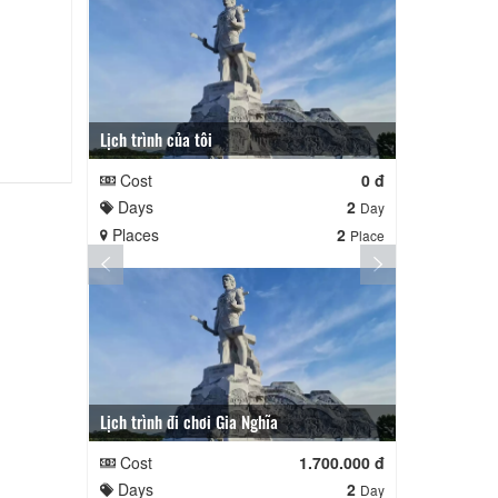
Lịch trình của tôi
Lịch trình củ
Cost
0 đ
Cost
Days
2
Days
Day
Places
2
Places
Place
Lịch trình đi chơi Gia Nghĩa
Quê Hương
Cost
1.700.000 đ
Cost
Days
2
Days
Day