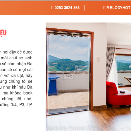
0263 3524 868
MELODYHOT
IỆU
n nơi đây để được
 một chút se lạnh
ạn sẽ cảm nhận Đà
bạn sẽ có một cái
n với Đà Lạt, hãy
hưng chúng tôi sẽ
ịu như khí hậu Đà
ì mà không book
chúng tôi nhé:
ường 3/4, P3, TP.