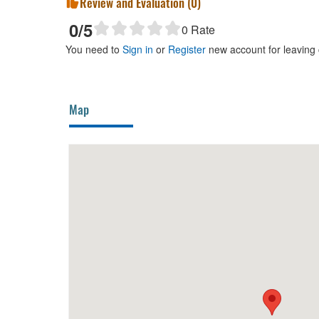
Review and Evaluation (
0
)
0
/5
0
Rate
You need to
Sign in
or
Register
new account for leaving
Map
Melody Hotel
50m
HKK V