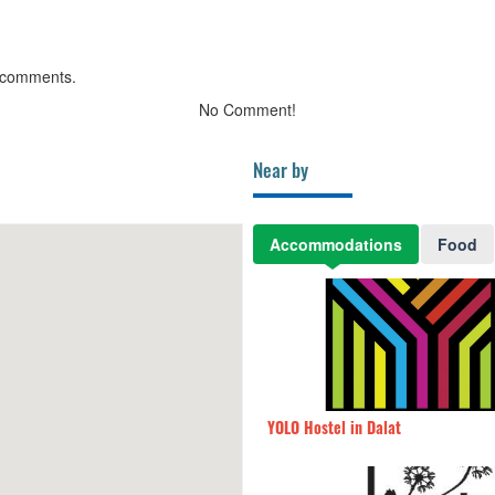
 comments.
No Comment!
Near by
Accommodations
Food
illa
70m
YOLO Hostel in Dalat