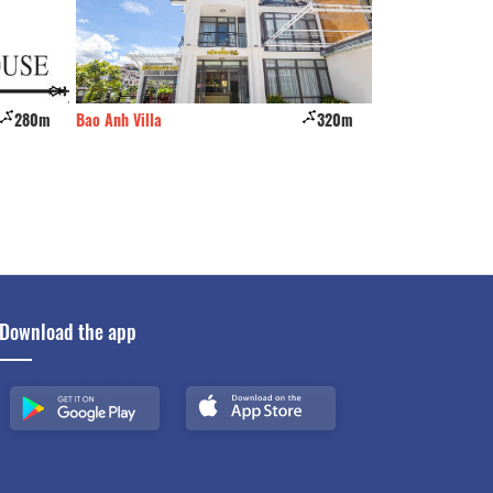
280m
Bao Anh Villa
320m
CSLT The 1987
Download the app