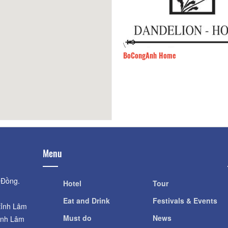
stayDoi Mot Nguoi
170m
BoCongAnh Home
Menu
 Đồng.
Hotel
Tour
Eat and Drink
Festivals & Events
tỉnh Lâm
Must do
News
ỉnh Lâm