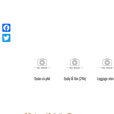
Facebook
Twitter
Quán cà phê
Quầy lễ tân (24h)
Luggage stor