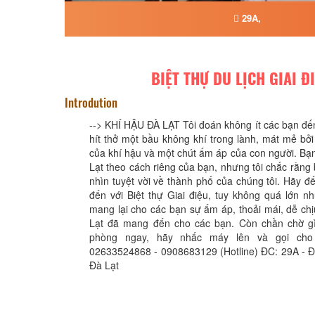
29A,
BIỆT THỰ DU LỊCH GIAI Đ
Introdution
--> KHÍ HẬU ĐÀ LẠT Tôi đoán không ít các bạn đế
hít thở một bầu không khí trong lành, mát mẻ bởi
của khí hậu và một chút ấm áp của con người. B
Lạt theo cách riêng của bạn, nhưng tôi chắc rằng 
nhìn tuyệt vời về thành phố của chúng tôi. Hãy đế
đến với Biệt thự Giai điệu, tuy không quá lớn n
mang lại cho các bạn sự ấm áp, thoải mái, dễ ch
Lạt đã mang đến cho các bạn. Còn chần chờ g
phòng ngay, hãy nhấc máy lên và gọi cho 
02633524868 - 0908683129 (Hotline) ĐC: 29A - Đ
Đà Lạt