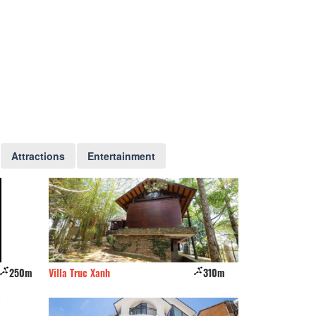
Attractions
Entertainment
250m
Villa Truc Xanh
310m
Bon house