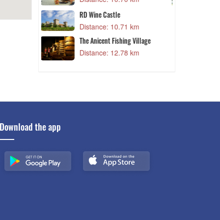
Distance: 15.06 km
Po Sah Inu Tower
71 km
Distance: 15.06 km
ng Village
Van Thanh Long
78 km
Distance: 17.13 km
Download the app