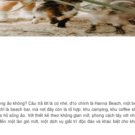
Khách sạn Hanah
Khách sạn Nyna
Distance: 10.70 km
Distance: 19.
Sea Links Beach Hotel
Vinh Hung Hotel
Distance: 10.82 km
Distance: 19.
Hộ kinh doanh Hoàng Hà
Khách sạn Hoàng
Distance: 18.80 km
Distance: 19.
TTC Hotel Premium - Phan
Khách Sạn Phú G
Thiết
Distance: 19.
Distance: 18.94 km
g ảo không? Câu trả lời là có nhé, đ1o chính là Hanna Beach, một b
hỉ là beach bar, mà nơi đây còn là tổ hợp: khu camping, khu coffee 
a hồ sống ảo. Với thiết kế theo không gian mở, phong cách tây với n
 một làn gió mới, một dịch vụ giải trí độc đáo và khác biệt cho khu