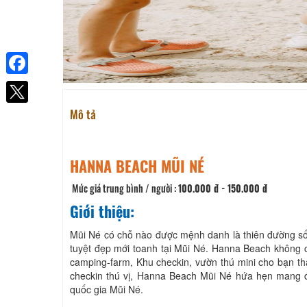
Facebook
Mô tả
HANNA BEACH MŨI NÉ
Mức giá trung bình / người :
100.000 đ - 150.000 đ
Giới thiệu:
Mũi Né có chỗ nào được mệnh danh là thiên đường sốn
tuyệt đẹp mới toanh tại Mũi Né. Hanna Beach không c
camping-farm, Khu checkin, vườn thú mini cho bạn th
checkin thú vị, Hanna Beach Mũi Né hứa hẹn mang đến
quốc gia Mũi Né.