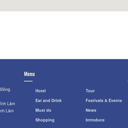
Red Sand Dunes
RD Wine Castle
Distance: 3.57 km
Distance: 10.
The Anicent Fishi
Hon Rom Beach
Distance: 12.
Distance: 7.79 km
Menu
 Đồng.
Hotel
Tour
Eat and Drink
Festivals & Events
tỉnh Lâm
Must do
News
ỉnh Lâm
Shopping
Introduce