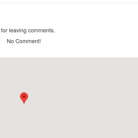
MỘT NẮNG Seafood restaurant
Tobi Koi Sushi
Distance: 5.57 km
Distance: 19.
Nhà hàng Hải mã
Hy Snack Corner
for leaving comments.
Distance: 9.37 km
Distance: 19.
No Comment!
Nhà Hàng Deja Vu
Cơm Niêu Panda
Distance: 9.58 km
Distance: 19.
Lẩu dê Tài Ký
Cơm Niêu Công Phụng
Distance: 70.
Distance: 18.85 km
Mui Ne Fishing Village
Ong Dia Beach
Distance: 1.09 km
Distance: 10.
RD Wine Castle
Fairy Stream Mui Ne
Distance: 10.
Distance: 1.91 km