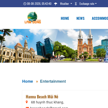
08-08-2026, 05:42:41
Weather
Exchange rate
HOME
NEWS
ACCOMMOD
Home
Entertainment
Hanna Beach Mũi Né
68 huynh thuc khang,