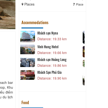
Places
7
Places
Place
Accommodations
Khách sạn Công Nhi
S
33 km
Distance: 19.91 km
S
Khách sạn Lâm Kiều
66 km
Distance: 20.39 km
 Long
M
Kim Ngân Thảo Hotel
86 km
Distance: 20.43 km
ia
Khách sạn Phương Hưng
F
90 km
Distance: 20.45 km
each bar
shop, Khu
hiểu điểm
 du lịch
Food