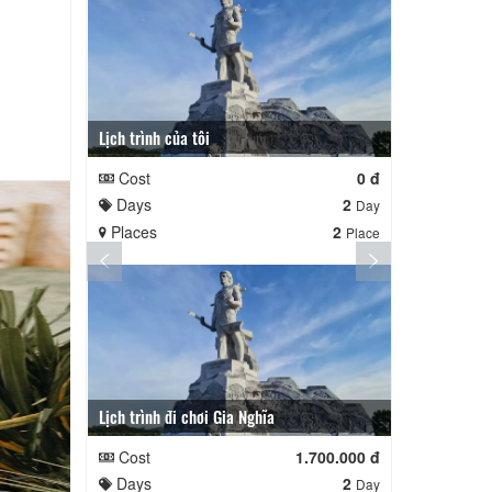
Lịch trình của tôi
Lịch trình củ
Cost
0 đ
Cost
Days
2
Days
Day
Places
2
Places
Place
Lịch trình đi chơi Gia Nghĩa
Quê Hương
Cost
1.700.000 đ
Cost
Days
2
Days
Day